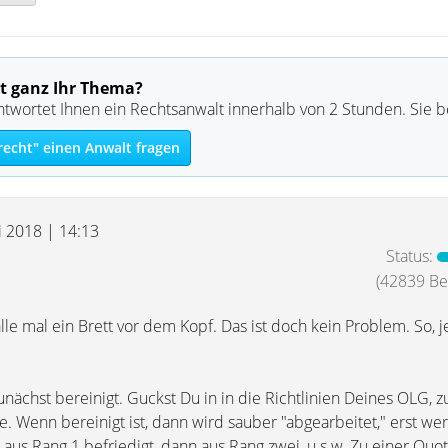
t ganz Ihr Thema?
ntwortet Ihnen ein Rechtsanwalt innerhalb von 2 Stunden. Sie 
recht" einen Anwalt fragen
i 2018 | 14:13
Status:
(42839 Bei
lle mal ein Brett vor dem Kopf. Das ist doch kein Problem. So, je
chst bereinigt. Guckst Du in in die Richtlinien Deines OLG, zu
e. Wenn bereinigt ist, dann wird sauber "abgearbeitet," erst we
aus Rang 1 befriedigt, dann aus Rang zwei, u.s.w. Zu einer Quo