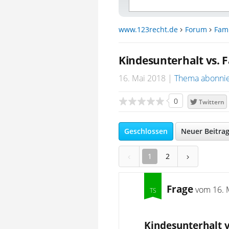
www.123recht.de
Forum
Fami
Kindesunterhalt vs. 
16. Mai 2018
Thema abonni
0
Twittern
Geschlossen
Neuer Beitra
1
2
Frage
vom
16. 
Kindesunterhalt v