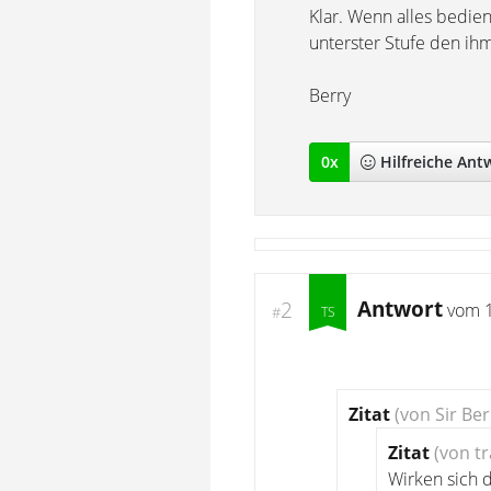
Klar. Wenn alles bedien
unterster Stufe den ih
Berry
0
x
Hilfreich
e Ant
Antwort
2
vom
#
Zitat
(von Sir Ber
Zitat
(von t
Wirken sich d