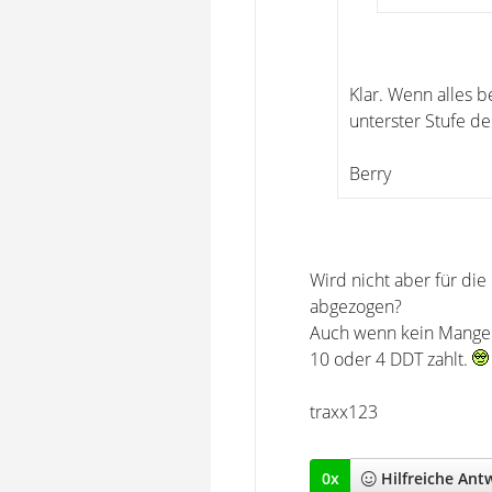
Klar. Wenn alles b
unterster Stufe d
Berry
Wird nicht aber für di
abgezogen?
Auch wenn kein Mangel
10 oder 4 DDT zahlt.
traxx123
0
x
Hilfreich
e Ant