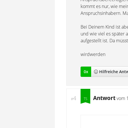
kommt es nur, wie mein
Anspruchsinhabern. Man 
Bei Deinem Kind ist abe
und wie viel es später 
aufgestellt ist. Da müs
wirdwerden
0
x
Hilfreich
e Ant
Antwort
4
vom
#