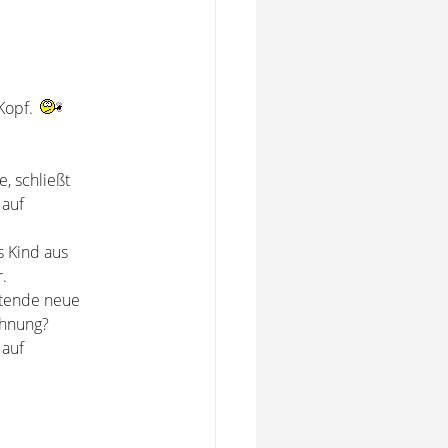
 Kopf.
e, schließt
 auf
s Kind aus
r.
itende neue
chnung?
 auf