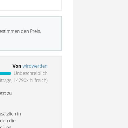
bestimmen den Preis.
Von
wirdwerden
Unbeschreiblich
träge, 14790x hilfreich)
tzt zu
sätzlich in
rden die
telung