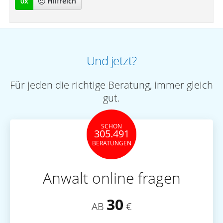
0
x
Hilfreich
Und jetzt?
Für jeden die richtige Beratung, immer gleich
gut.
SCHON
305.491
BERATUNGEN
Anwalt online fragen
30
AB
€