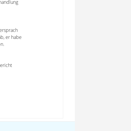
rhandlung
versprach
ab, er habe
n.
ericht