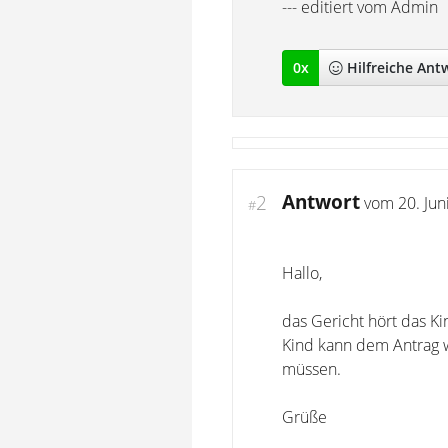
--- editiert vom Admin
0
x
Hilfreich
e Ant
Antwort
2
vom
20. Jun
#
Hallo,
das Gericht hört das Kin
Kind kann dem Antrag 
müssen.
Grüße