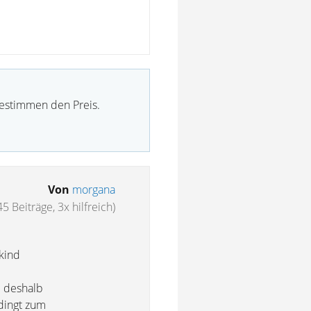
bestimmen den Preis.
Von
morgana
45 Beiträge, 3x hilfreich)
kind
d deshalb
dingt zum