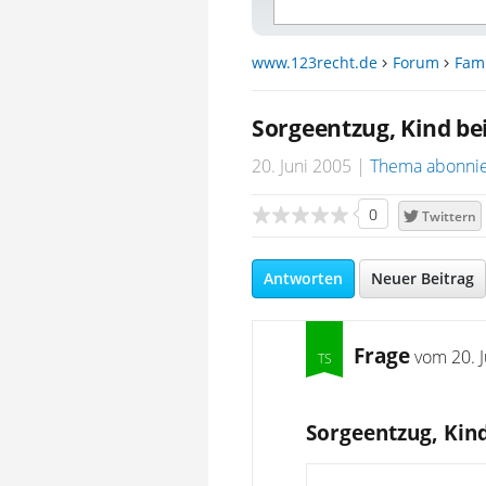
www.123recht.de
Forum
Fami
Sorgeentzug, Kind bei
20. Juni 2005
Thema abonni
0
Twittern
Antworten
Neuer Beitrag
Frage
vom
20. 
Sorgeentzug, Kind