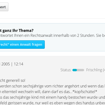
wort
t ganz Ihr Thema?
ntwortet Ihnen ein Rechtsanwalt innerhalb von 2 Stunden. Sie 
recht" einen Anwalt fragen
i 2005 | 12:14
Status:
Frischling
(
icht generell so!
werden schon sechsjährige vom richter angehört und wenn das 
lternteil wechseln will, dann darf es das...*kopfschüttel*
 dass das sechsjährige kind mit einem handy bestochen wurde un
mfeld gerissen wurde, nur weil es eben wegen des handys unbe