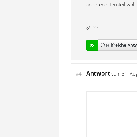
anderen elternteil wollt
gruss
0
x
Hilfreich
e Ant
Antwort
4
vom
31. Au
#