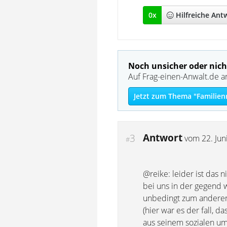
0
x
Hilfreich
e Ant
Noch unsicher oder nich
Auf Frag-einen-Anwalt.de a
Jetzt zum Thema "Familien
Antwort
3
vom
22. Jun
#
@reike: leider ist das n
bei uns in der gegend 
unbedingt zum anderen e
(hier war es der fall,
aus seinem sozialen u