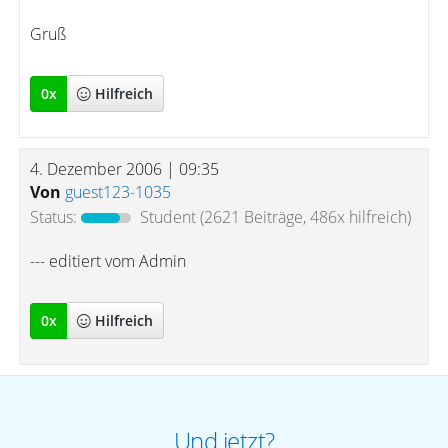
Gruß
0
x
Hilfreich
4. Dezember 2006 | 09:35
Von
guest123-1035
Status:
Student
(2621 Beiträge, 486x hilfreich)
--- editiert vom Admin
0
x
Hilfreich
Und jetzt?