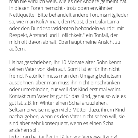
man nie wirklich weiß, wie es der Andere gemeint hat.
In diesen Foren herrscht - trotz oben erwähnter
Nettiquette "Bitte behandelt andere Forumsmitglieder
so, wie man Kofi Annan, den Papst, den Dalai Lama
oder den Bundespräsidenten behandeln würde: mit
Respekt, Anstand und Höflichkeit." ein Tonfall, der
mich oft davon abhält, überhaupt meine Ansicht zu
äußern.
Lis hat geschrieben, ihr 10 Monate alter Sohn kennt
seinen Vater von klein auf. Somit ist er für ihn nicht
fremd. Natürlich muss man den Umgang behutsam
ausdehnen, aber man muss ihn nicht einschränken
oder unterbinden, nur weil das Kind erst mal weint.
Kontakt zum Vater ist gut für das Kind, genauso wie es
gut ist, z.B. im Winter einen Schal anzuziehen.
Seltsamerweise neigen viele Mütter dazu, ihrem Kind
nachzugeben, wenn es den Vater nicht sehen will, sie
sind aber sehr konsequent, wenn es einen Schal
anziehen soll.
Jede Frau hat (außer in Fällen von Vergewaltigung)