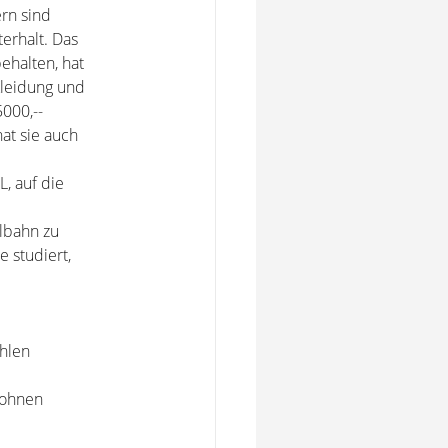
ern sind
terhalt. Das
ehalten, hat
 Kleidung und
000,--
at sie auch
, auf die
albahn zu
e studiert,
ahlen
wohnen