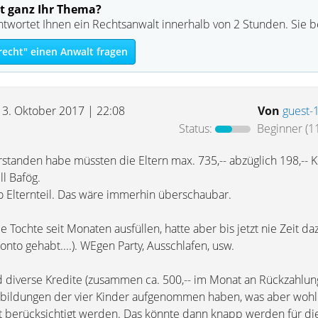
t ganz Ihr Thema?
ntwortet Ihnen ein Rechtsanwalt innerhalb von 2 Stunden. Sie 
recht" einen Anwalt fragen
13. Oktober 2017 | 22:08
Von
guest-
Status:
Beginner
(1
rstanden habe müssten die Eltern max. 735,-- abzüglich 198,-- K
ll Bafög.
o Elternteil. Das wäre immerhin überschaubar.
 Tochte seit Monaten ausfüllen, hatte aber bis jetzt nie Zeit da
nto gehabt....). WEgen Party, Ausschlafen, usw.
d diverse Kredite (zusammen ca. 500,-- im Monat an Rückzahlung
sbildungen der vier Kinder aufgenommen haben, was aber wohl
 berücksichtigt werden. Das könnte dann knapp werden für die 