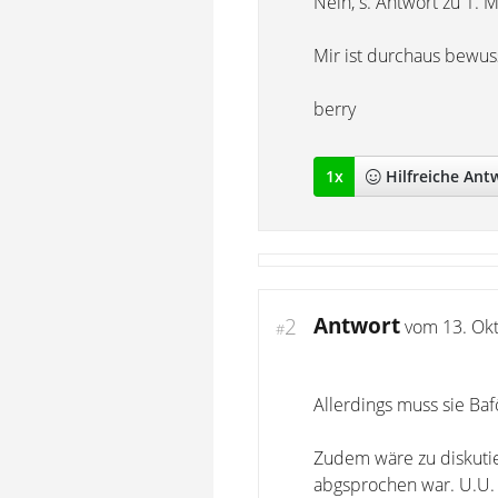
Nein, s. Antwort zu 1. 
Mir ist durchaus bewuss
berry
1
x
Hilfreich
e Ant
Antwort
2
vom
13. Ok
#
Allerdings muss sie Ba
Zudem wäre zu diskuti
abgsprochen war. U.U.