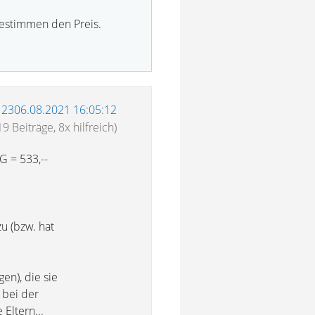
bestimmen den Preis.
12306.08.2021 16:05:12
19 Beiträge, 8x hilfreich)
G = 533,--
zu (bzw. hat
en), die sie
 bei der
Eltern...