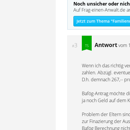
Noch unsicher oder nich
Auf Frag-einen-Anwalt.de a
Jetzt zum Thema "Familien
Antwort
3
vom
#
Wenn ich das richtig ve
zahlen. Abzügl. eventue
D.h. demnach 267,-- pr
Bafög-Antrag möchte die
ja noch Geld auf dem Ko
Problem der Eltern sin
zur Finazierung der Au
Bafög Berechnung nicht