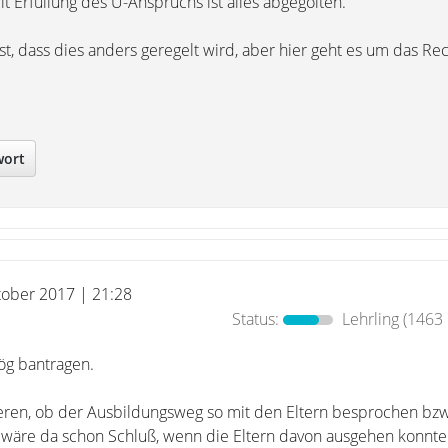
Mit Erfüllung des U-Anspruchs ist alles abgegolten.
t, dass dies anders geregelt wird, aber hier geht es um das Rec
wort
tober 2017 | 21:28
Status:
Lehrling
(1463 
fög bantragen.
eren, ob der Ausbildungsweg so mit den Eltern besprochen bzw
 wäre da schon Schluß, wenn die Eltern davon ausgehen konnte