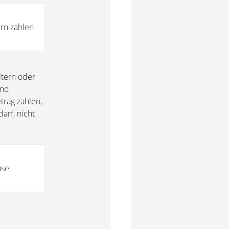
ern zahlen
ltern oder
und
trag zahlen,
arf, nicht
use