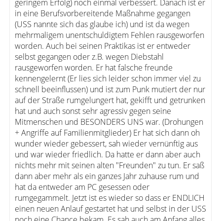
geringem Erfolg) noch einmal verbessert. Danach ist er
in eine Berufsvorbereitende Maßnahme gegangen
(USS nannte sich das glaube ich) und ist da wegen
mehrmaligem unentschuldigtem Fehlen rausgeworfen
worden. Auch bei seinen Praktikas ist er entweder
selbst gegangen oder z.B. wegen Diebstahl
rausgeworfen worden. Er hat falsche freunde
kennengelernt (Er lies sich leider schon immer viel zu
schnell beeinflussen) und ist zum Punk mutiert der nur
auf der Straße rumgelungert hat, gekifft und getrunken
hat und auch sonst sehr agressiv gegen seine
Mitmenschen und BESONDERS UNS war. (Drohungen
+ Angriffe auf Familienmitglieder) Er hat sich dann oh
wunder wieder gebessert, sah wieder vernünftig aus
und war wieder friedlich. Da hatte er dann aber auch
nichts mehr mit seinen alten "Freunden" zu tun. Er saß
dann aber mehr als ein ganzes Jahr zuhause rum und
hat da entweder am PC gesessen oder
rumgegammelt. Jetzt ist es wieder so dass er ENDLICH
einen neuen Anlauf gestartet hat und selbst in der USS
noch eine Chance bekam. Es sah auch am Anfang alles