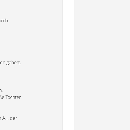
urch.
ten gehört,
n.
oße Tochter
 A... der