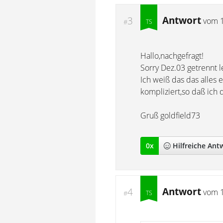
Antwort
3
vom
#
Hallo,nachgefragt!
Sorry Dez.03 getrennt 
Ich weiß das das alles e
kompliziert,so daß ich
Gruß goldfield73
0
x
Hilfreich
e Ant
Antwort
4
vom
#