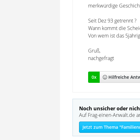
merkwürdige Geschichte,
Seit Dez 93 getrennt ?
Wann kommt die Schei
Von wem ist das 5jährig
Gruß,
nachgefragt
0
x
Hilfreich
e Ant
Noch unsicher oder nich
Auf Frag-einen-Anwalt.de a
Jetzt zum Thema "Familien