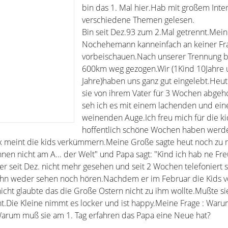
bin das 1. Mal hier.Hab mit großem Inte
verschiedene Themen gelesen.
Bin seit Dez.93 zum 2.Mal getrennt.Mein
Nochehemann kanneinfach an keiner Fr
vorbeischauen.Nach unserer Trennung b
600km weg gezogen.Wir (1Kind 10Jahre u
Jahre)haben uns ganz gut eingelebt.Heu
sie von ihrem Vater für 3 Wochen abgeho
seh ich es mit einem lachenden und ei
weinenden Auge.Ich freu mich für die ki
hoffentlich schöne Wochen haben werd
x meint die kids verkümmern.Meine Große sagte heut noch zu m
en nicht am A... der Welt" und Papa sagt: "Kind ich hab ne Fre
r seit Dez. nicht mehr gesehen und seit 2 Wochen telefoniert si
 ihn weder sehen noch hören.Nachdem er im Februar die Kids v
 nicht glaubte das die Große Ostern nicht zu ihm wollte.Mußte si
ht.Die Kleine nimmt es locker und ist happy.Meine Frage : Waru
arum muß sie am 1. Tag erfahren das Papa eine Neue hat?