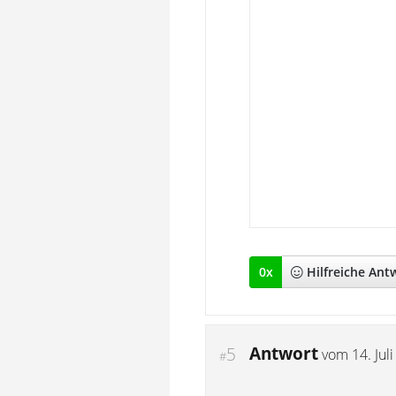
0
x
Hilfreich
e Ant
Antwort
5
vom
14. Jul
#