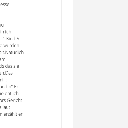
resse
au
in ich
 1 Kind 5
te wurden
lt.Natürlich
nem
ds das sie
en.Das
ir :
undin".Er
e entlich
ors Gericht
e laut
m erzählt er