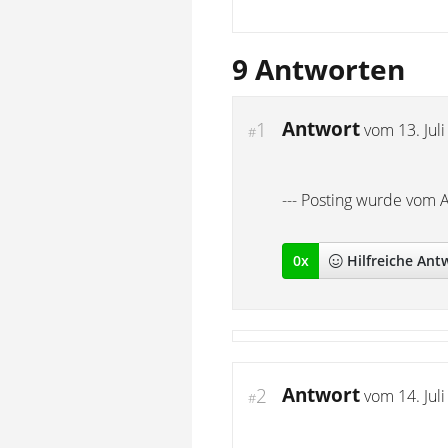
9 Antworten
Antwort
1
vom
13. Jul
#
--- Posting wurde vom 
0
x
Hilfreich
e Ant
Antwort
2
vom
14. Jul
#