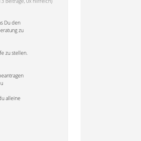
13 Beiträge, 0x hilfreich)
as Du den
beratung zu
e zu stellen.
beantragen
du
u alleine