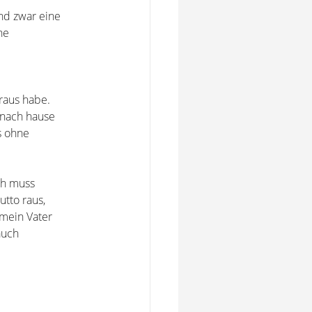
nd zwar eine
ne
raus habe.
 nach hause
s ohne
ch muss
tto raus,
mein Vater
auch