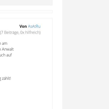
Von
AsAtRu
(7 Beiträge, 0x hilfreich)
ch am
m Anwalt
uch auf
 zählt!