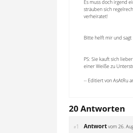
Es muss doch irgend ei
sträuben sich regelrec
verheiratet!
Bitte helft mir und sag
PS: Sie kauft sich lieb
einer Weiße zu Unterst
-- Editiert von AsAtRu
20 Antworten
Antwort
1
vom
26. Au
#