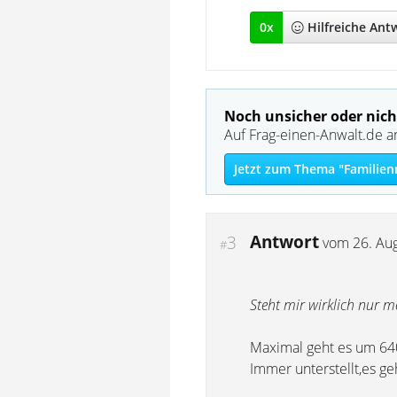
0
x
Hilfreich
e Ant
Noch unsicher oder nich
Auf Frag-einen-Anwalt.de a
Jetzt zum Thema "Familien
Antwort
3
vom
26. Au
#
Steht mir wirklich nur 
Maximal geht es um 640
Immer unterstellt,es ge