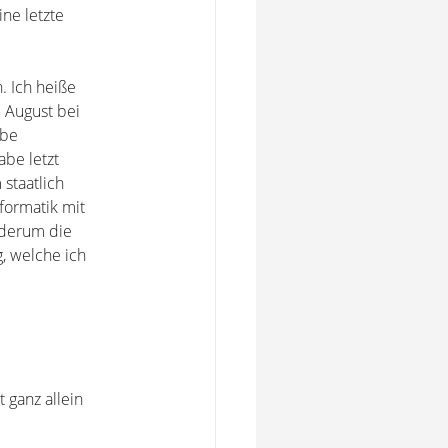
ne letzte
. Ich heiße
. August bei
abe
be letzt
staatlich
formatik mit
ederum die
g, welche ich
 ganz allein