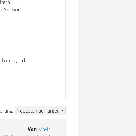
ltern
. Sie sind
ch in irgend
ierung:
Von
Mavis