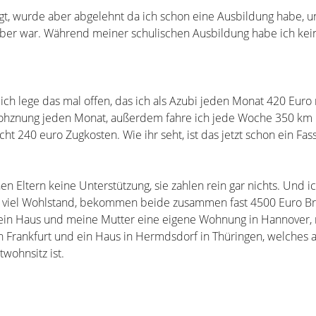
gt, wurde aber abgelehnt da ich schon eine Ausbildung habe, u
aber war. Während meiner schulischen Ausbildung habe ich kei
h lege das mal offen, das ich als Azubi jeden Monat 420 Euro 
ohznung jeden Monat, außerdem fahre ich jede Woche 350 km
ht 240 euro Zugkosten. Wie ihr seht, ist das jetzt schon ein Fas
 Eltern keine Unterstützung, sie zahlen rein gar nichts. Und i
hr viel Wohlstand, bekommen beide zusammen fast 4500 Euro Bru
ein Haus und meine Mutter eine eigene Wohnung in Hannover, 
 Frankfurt und ein Haus in Hermdsdorf in Thüringen, welches 
twohnsitz ist.