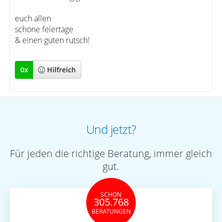
euch allen
schöne feiertage
& einen guten rutsch!
0
x
Hilfreich
Und jetzt?
Für jeden die richtige Beratung, immer gleich
gut.
SCHON
305.768
BERATUNGEN