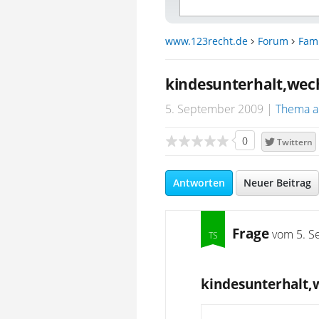
www.123recht.de
Forum
Fami
kindesunterhalt,wec
5. September 2009
Thema a
0
Twittern
Antworten
Neuer Beitrag
Frage
vom
5. S
kindesunterhalt,