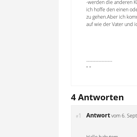
-werden die anderen Ki
ich hoffe den einen od
zu gehen.Aber ich komm
auf wie der Vater und i
-----------------
" "
4 Antworten
Antwort
1
vom
6. Sep
#