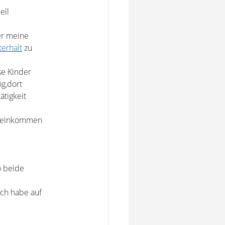
ell
er meine
erhalt
zu
se Kinder
ng,dort
ätigkeit
ls einkommen
o beide
ich habe auf