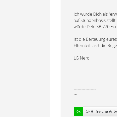
Ich würde Dich als "er
auf Stundenbasis stellt
würde Dein SB 770 Eur
Ist die Berteuung eure
Elternteil lässt die Re
LG Nero
-----------------
""
0
x
Hilfreich
e Ant