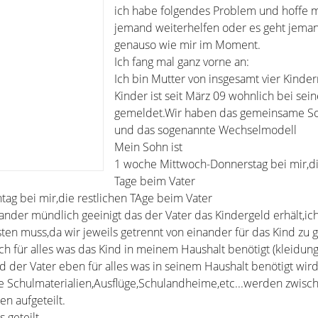
ich habe folgendes Problem und hoffe m
jemand weiterhelfen oder es geht jema
genauso wie mir im Moment.
Ich fang mal ganz vorne an:
Ich bin Mutter von insgesamt vier Kinder
Kinder ist seit März 09 wohnlich bei sei
gemeldet.Wir haben das gemeinsame So
und das sogenannte Wechselmodell
Mein Sohn ist
1 woche Mittwoch-Donnerstag bei mir,di
Tage beim Vater
ag bei mir,die restlichen TAge beim Vater
ander mündlich geeinigt das der Vater das Kindergeld erhält,ic
sten muss,da wir jeweils getrennt von einander für das Kind zu 
h für alles was das Kind in meinem Haushalt benötigt (kleidun
d der Vater eben für alles was in seinem Haushalt benötigt wird
e Schulmaterialien,Ausflüge,Schulandheime,etc...werden zwisc
en aufgeteilt.
 geteilt.