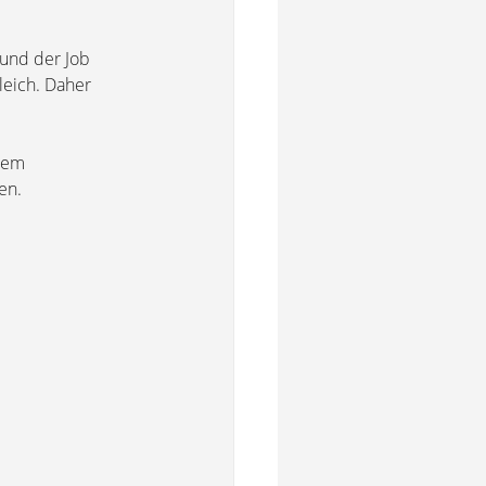
 und der Job
gleich. Daher
inem
en.