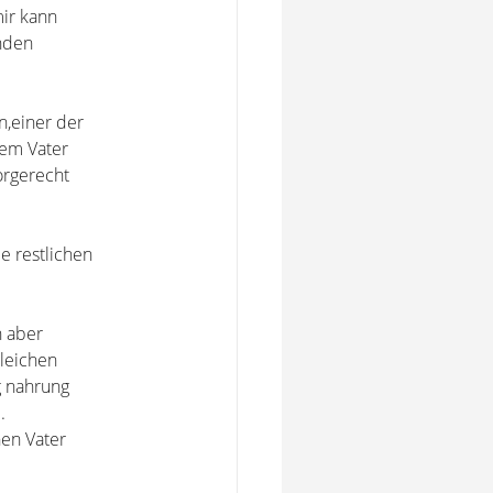
ir kann
nden
n,einer der
nem Vater
rgerecht
e restlichen
h aber
gleichen
g nahrung
.
hen Vater