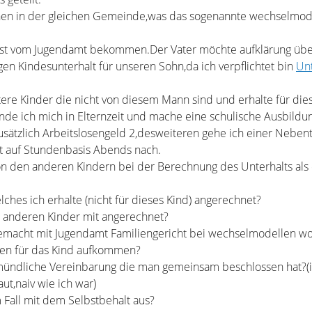
nen in der gleichen Gemeinde,was das sogenannte wechselmod
st vom Jugendamt bekommen.Der Vater möchte aufklärung üb
egen Kindesunterhalt für unseren Sohn,da ich verpflichtet bin
Unt
tere Kinder die nicht von diesem Mann sind und erhalte für die
inde ich mich in Elternzeit und mache eine schulische Ausbildu
usätzlich Arbeitslosengeld 2,desweiteren gehe ich einer Nebent
ft auf Stundenbasis Abends nach.
von den anderen Kindern bei der Berechnung des Unterhalts a
lches ich erhalte (nicht für dieses Kind) angerechnet?
r anderen Kinder mit angerechnet?
gemacht mit Jugendamt Familiengericht bei wechselmodellen w
ßen für das Kind aufkommen?
e mündliche Vereinbarung die man gemeinsam beschlossen hat?(
ut,naiv wie ich war)
 Fall mit dem Selbstbehalt aus?