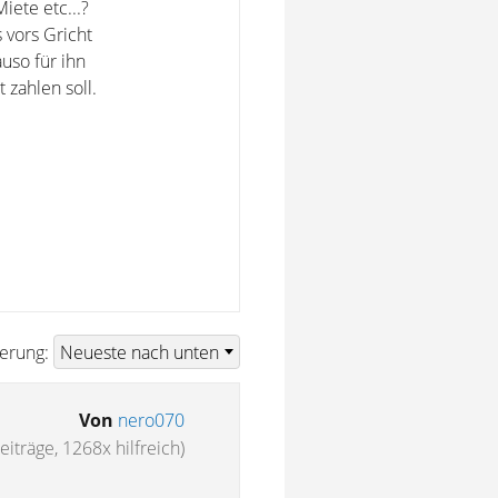
ete etc...?
 vors Gricht
uso für ihn
 zahlen soll.
ierung:
Von
nero070
eiträge, 1268x hilfreich)