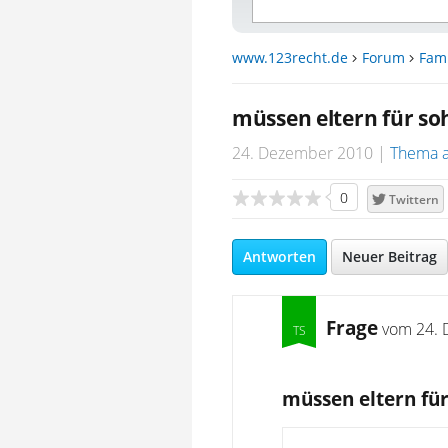
www.123recht.de
Forum
Fami
müssen eltern für 
24. Dezember 2010
Thema 
0
Twittern
Antworten
Neuer Beitrag
Frage
vom
24. 
müssen eltern f