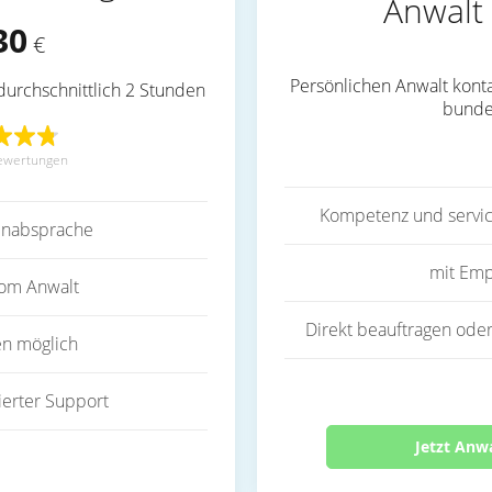
Anwalt 
30
€
Persönlichen Anwalt konta
durchschnittlich 2 Stunden
bunde
ewertungen
Kompetenz und servic
inabsprache
mit Emp
vom Anwalt
Direkt beauftragen oder
en möglich
ierter Support
Jetzt Anw