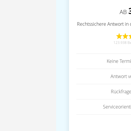
AB
Rechtssichere Antwort in 
123.938 B
Keine Term
Antwort 
Rückfrag
Serviceorient