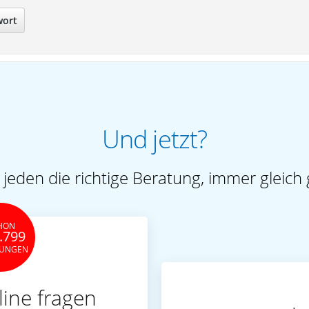
wort
Und jetzt?
 jeden die richtige Beratung, immer gleich 
HON
.799
TUNGEN
line fragen