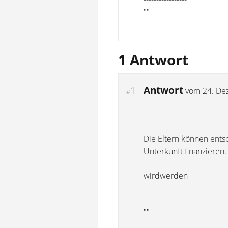
""
1 Antwort
Antwort
1
vom
24. De
#
Die Eltern können ents
Unterkunft finanzieren.
wirdwerden
-----------------
""