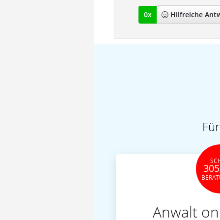
0
x
Hilfreich
e Ant
Für
SC
305
BERA
Anwalt on