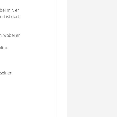
bei mir. er
und ist dort
n, wobei er
mit zu
 seinen