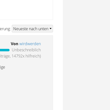
ierung:
Von
wirdwerden
Unbeschreiblich
träge, 14792x hilfreich)
ige