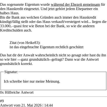
Das sogenannte Eigentum wurde
während der Ehezeit gemeinsam
für
den Hauskredit eingesetzt. Und jetzt gehört jedem Ehepartner ein
halbes Haus.
Bis die Bank aus welchen Gründen auch immer den Hauskredit
kündigt/fällig stellt oder das Haus verkauft/versteigert wird... liegen die
33.000,- quasi fest wie Beton bei der Bank, so wie die anderen
Kreditschulden auch.
Zitat
(von Heike83)
:
ist das eingebrachte Eigentum rechtlich geschützt
Das hat dir der Anwalt wahrscheinlich nicht so gesagt oder hast du ihn
so wie hier ---ganz grundsätzlich--gefragt? Dann war die Antwort
grundsätzlich korrekt.
Signatur:
Ich schreibe hier nur meine Meinung.
0
x
Hilfreich
e Antwort
#
9
Antwort
vom
21. Mai 2026 | 14:44