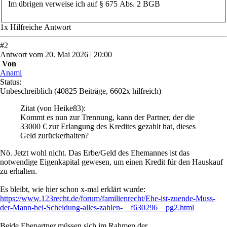
Im übrigen verweise ich auf § 675 Abs. 2 BGB
1
x
Hilfreich
e Antwort
#
2
Antwort
vom
20. Mai 2026 | 20:00
Von
Anami
Status:
Unbeschreiblich
(40825 Beiträge, 6602x hilfreich)
Zitat
(von Heike83)
:
Kommt es nun zur Trennung, kann der Partner, der die
33000 € zur Erlangung des Kredites gezahlt hat, dieses
Geld zurückerhalten?
Nö. Jetzt wohl nicht. Das Erbe/Geld des Ehemannes ist das
notwendige Eigenkapital gewesen, um einen Kredit für den Hauskauf
zu erhalten.
Es bleibt, wie hier schon x-mal erklärt wurde:
https://www.123recht.de/forum/familienrecht/Ehe-ist-zuende-Muss-
der-Mann-bei-Scheidung-alles-zahlen-__f630296__pg2.html
Beide Ehepartner müssen sich im Rahmen der