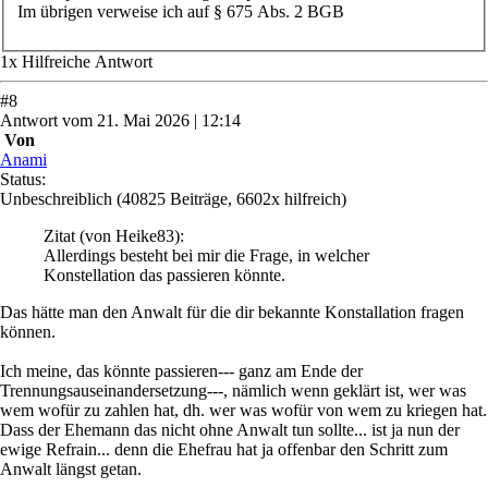
Im übrigen verweise ich auf § 675 Abs. 2 BGB
1
x
Hilfreich
e Antwort
#
8
Antwort
vom
21. Mai 2026 | 12:14
Von
Anami
Status:
Unbeschreiblich
(40825 Beiträge, 6602x hilfreich)
Zitat
(von Heike83)
:
Allerdings besteht bei mir die Frage, in welcher
Konstellation das passieren könnte.
Das hätte man den Anwalt für die dir bekannte Konstallation fragen
können.
Ich meine, das könnte passieren--- ganz am Ende der
Trennungsauseinandersetzung---, nämlich wenn geklärt ist, wer was
wem wofür zu zahlen hat, dh. wer was wofür von wem zu kriegen hat.
Dass der Ehemann das nicht ohne Anwalt tun sollte... ist ja nun der
ewige Refrain... denn die Ehefrau hat ja offenbar den Schritt zum
Anwalt längst getan.