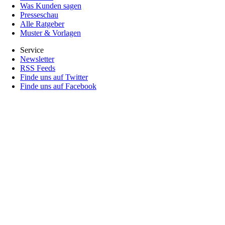
Was Kunden sagen
Presseschau
Alle Ratgeber
Muster & Vorlagen
Service
Newsletter
RSS Feeds
Finde uns auf Twitter
Finde uns auf Facebook
Impressumsgenerator
Kündigung Mietvertrag
Mietvertrag erstellen
Für Anwälte
Anmeldung
Presseschau
Aktuelles
AGB
Für's Protokoll
Über uns
Impressum
Datenschutz
AGB /