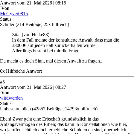
Antwort
vom
21. Mai 2026 | 08:15
Von
McGyver0815
Status:
Schüler
(214 Beiträge, 25x hilfreich)
Zitat
(von Heike83)
:
In dem Fall meinte der konsultierte Anwalt, dass man die
33000€ auf jeden Fall zurückerhalten würde.
Allerdings besteht bei mir die Frage
Da macht es doch Sinn, mal diesen Anwalt zu fragen..
0
x
Hilfreich
e Antwort
#
5
Antwort
vom
21. Mai 2026 | 08:27
Von
wirdwerden
Status:
Unbeschreiblich
(42857 Beiträge, 14793x hilfreich)
Eben! Zwar geht eine Erbschaft grundsätzlich in das
Anfangsvermögen des Erben; das kann in Konstellationen wie hier,
wo ja offensichtlich doch erhebliche Schulden da sind, unerheblich