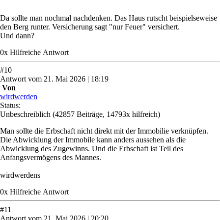
Da sollte man nochmal nachdenken. Das Haus rutscht beispielseweise
den Berg runter. Versicherung sagt "nur Feuer" versichert.
Und dann?
0
x
Hilfreich
e Antwort
#
10
Antwort
vom
21. Mai 2026 | 18:19
Von
wirdwerden
Status:
Unbeschreiblich
(42857 Beiträge, 14793x hilfreich)
Man sollte die Erbschaft nicht direkt mit der Immobilie verknüpfen.
Die Abwicklung der Immobile kann anders aussehen als die
Abwicklung des Zugewinns. Und die Erbschaft ist Teil des
Anfangsvermögens des Mannes.
wirdwerdens
0
x
Hilfreich
e Antwort
#
11
Antwort
vom
21. Mai 2026 | 20:20