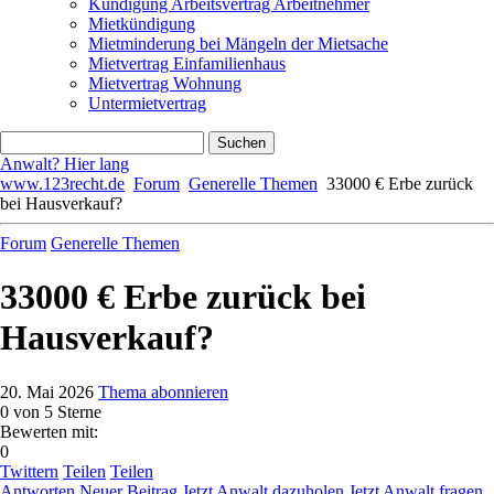
Kündigung Arbeitsvertrag Arbeitnehmer
Mietkündigung
Mietminderung bei Mängeln der Mietsache
Mietvertrag Einfamilienhaus
Mietvertrag Wohnung
Untermietvertrag
Anwalt? Hier lang
www.123recht.de
Forum
Generelle Themen
33000 € Erbe zurück
bei Hausverkauf?
Forum
Generelle Themen
33000 € Erbe zurück bei
Hausverkauf?
20. Mai 2026
Thema abonnieren
0
von 5 Sterne
Bewerten mit:
0
Twittern
Teilen
Teilen
Antworten
Neuer Beitrag
Jetzt Anwalt dazuholen
Jetzt Anwalt fragen