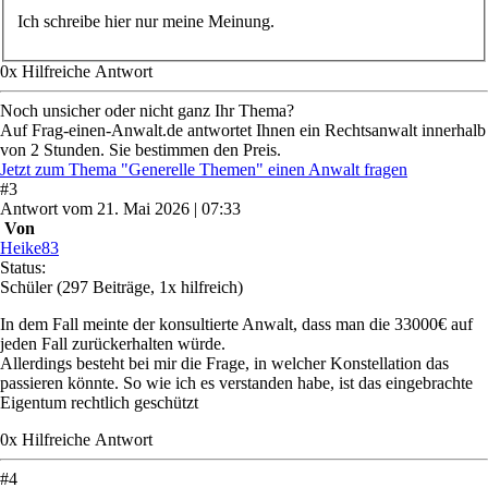
Ich schreibe hier nur meine Meinung.
0
x
Hilfreich
e Antwort
Noch unsicher oder nicht ganz Ihr Thema?
Auf Frag-einen-Anwalt.de antwortet Ihnen ein Rechtsanwalt innerhalb
von 2 Stunden. Sie bestimmen den Preis.
Jetzt zum Thema "Generelle Themen" einen Anwalt fragen
#
3
Antwort
vom
21. Mai 2026 | 07:33
Von
Heike83
Status:
Schüler
(297 Beiträge, 1x hilfreich)
In dem Fall meinte der konsultierte Anwalt, dass man die 33000€ auf
jeden Fall zurückerhalten würde.
Allerdings besteht bei mir die Frage, in welcher Konstellation das
passieren könnte. So wie ich es verstanden habe, ist das eingebrachte
Eigentum rechtlich geschützt
0
x
Hilfreich
e Antwort
#
4