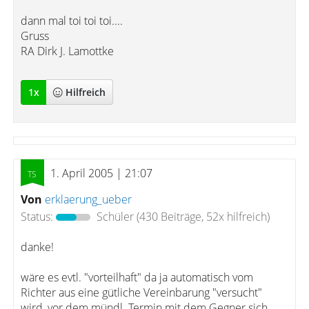
dann mal toi toi toi....
Gruss
RA Dirk J. Lamottke
1
x
Hilfreich
1. April 2005 | 21:07
Von
erklaerung_ueber
Status:
Schüler
(430 Beiträge, 52x hilfreich)
danke!
wäre es evtl. "vorteilhaft" da ja automatisch vom
Richter aus eine gütliche Vereinbarung "versucht"
wird, vor dem mündl. Termin mit dem Gegner sich