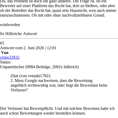
Du, das Problem ist doch ein ganz anderes. Die Frage ist, ob ein
Bewerter auf einer Plattform das Recht hat, dort zu bleiben, oder aber
ob der Betreiber das Recht hat, quasi sein Hausrecht, wen auch immer
rauszuschmeissen. Ob mit oder ohne nachvollziehbaren Grund.
wirdwerden
0
x
Hilfreich
e Antwort
#
5
Antwort
vom
2. Juni 2026 | 12:01
Von
cirius32832
Status:
Unparteiischer
(9984 Beiträge, 2092x hilfreich)
Zitat
(von vemaki1782)
:
2. Muss Google nachweisen, dass die Bewertung
angeblich rechtswidrig war, oder liegt die Beweislast beim
Verfasser?
Der Verfasser hat Beweispflicht. Und mit solchen Beweisen habe ich
auch schon Bewertungen wieder herstellen können.