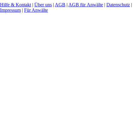
Hilfe & Kontakt
|
Über uns
|
AGB
|
AGB für Anwälte
|
Datenschutz
|
Impressum
|
Für Anwälte