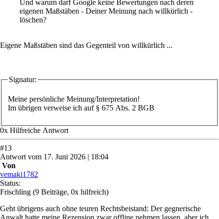
Und warum darf Google keine Bewertungen nach deren
eigenen Maßstäben - Deiner Meinung nach willkürlich -
löschen?
Eigene Maßstäben sind das Gegenteil von willkürlich ...
Signatur:
Meine persönliche Meinung/Interpretation!
Im übrigen verweise ich auf § 675 Abs. 2 BGB
0
x
Hilfreich
e Antwort
#
13
Antwort
vom
17. Juni 2026 | 18:04
Von
vemaki1782
Status:
Frischling
(9 Beiträge, 0x hilfreich)
Geht übrigens auch ohne teuren Rechtsbeistand: Der gegnerische
Anwalt hatte meine Rezension zwar offline nehmen lassen, aber ich