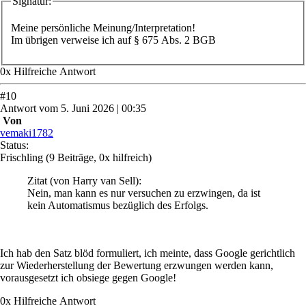
Signatur:
Meine persönliche Meinung/Interpretation!
Im übrigen verweise ich auf § 675 Abs. 2 BGB
0
x
Hilfreich
e Antwort
#
10
Antwort
vom
5. Juni 2026 | 00:35
Von
vemaki1782
Status:
Frischling
(9 Beiträge, 0x hilfreich)
Zitat
(von Harry van Sell)
:
Nein, man kann es nur versuchen zu erzwingen, da ist
kein Automatismus bezüglich des Erfolgs.
Ich hab den Satz blöd formuliert, ich meinte, dass Google gerichtlich
zur Wiederherstellung der Bewertung erzwungen werden kann,
vorausgesetzt ich obsiege gegen Google!
0
x
Hilfreich
e Antwort