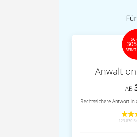
Für
SC
305
BERA
Anwalt on
AB
Rechtssichere Antwort in 
123.830 B