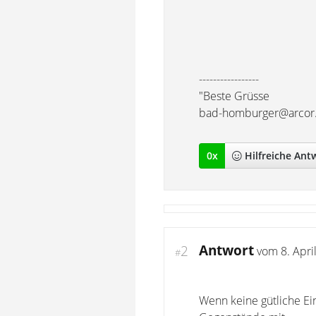
-----------------
"Beste Grüsse
bad-homburger@arcor
0
x
Hilfreich
e Ant
Antwort
2
vom
8. Apri
#
Wenn keine gütliche Ei