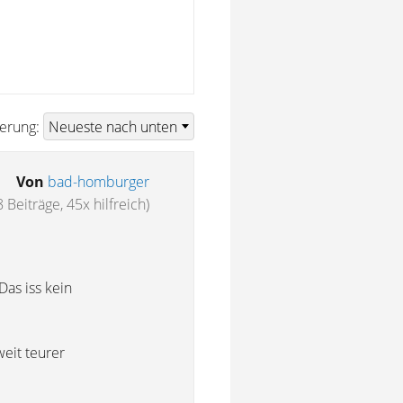
ierung:
Von
bad-homburger
 Beiträge, 45x hilfreich)
as iss kein
eit teurer