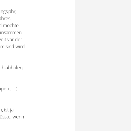
ngsjahr,
ahres.
nd möchte
meinsammen
eit vor der
um sind wird
ch abholen,
:
ete, ...)
 ist ja
müsste, wenn