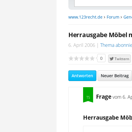
www.123recht.de
Forum
Gen
Herrausgabe Möbel 
6. April 2006
Thema abonni
0
Twittern
Antworten
Neuer Beitrag
Frage
vom
6. A
Herrausgabe Möb