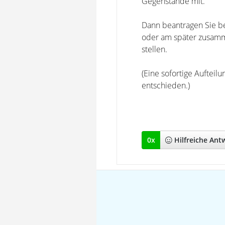
Gegenstände mit.
Dann beantragen Sie be
oder am später zusamm
stellen.
(Eine sofortige Auftei
entschieden.)
0
x
Hilfreich
e Ant