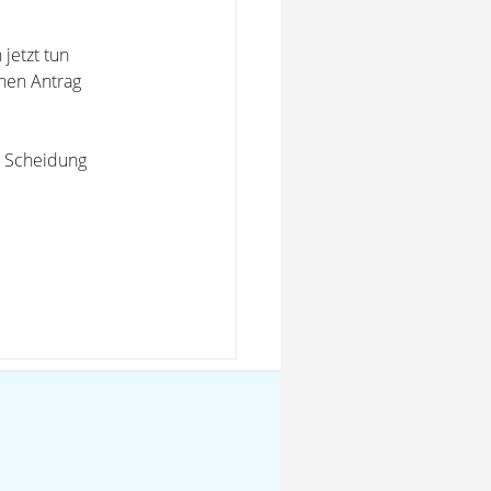
jetzt tun
nen Antrag
r Scheidung