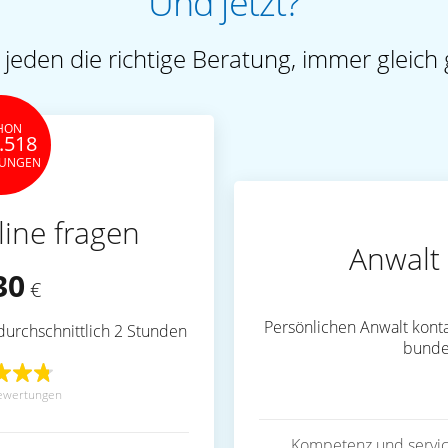
Und jetzt?
 jeden die richtige Beratung, immer gleich 
HON
.518
TUNGEN
line fragen
Anwalt 
30
€
Persönlichen Anwalt konta
durchschnittlich 2 Stunden
bunde
ewertungen
Kompetenz und servic