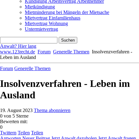
Kündigung Arbeitsvertrag Arbeitnehmer
Mietkündigung
Mietminderung bei Mängeln der Mietsache
Mietvertrag Einfamilienhaus
Mietvertrag Wohnung
Untermietvertrag
Anwalt? Hier lang
www.123recht.de
Forum
Generelle Themen
Insolvenzverfahren -
Leben im Ausland
Forum
Generelle Themen
Insolvenzverfahren - Leben im
Ausland
19. August 2023
Thema abonnieren
0
von 5 Sterne
Bewerten mit:
0
Twittern
Teilen
Teilen
Antworten
Neuer Beitrag
Jetzt Anwalt dazuholen
Jetzt Anwalt fragen