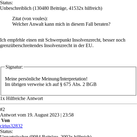
Status:
Unbeschreiblich
(130480 Beiträge, 41532x hilfreich)
Zitat
(von voules)
:
Welcher Anwalt kann mich in diesem Fall beraten?
Ich empfehle einen mit Schwerpunkt Insolvenzrecht, besser noch
grenzüberschreitendes Insolvenzrecht in der EU.
Signatur:
Meine persönliche Meinung/Interpretation!
Im übrigen verweise ich auf § 675 Abs. 2 BGB
1
x
Hilfreich
e Antwort
#
2
Antwort
vom
19. August 2023 | 23:58
Von
cirius32832
Status:
Unparteiischer
(9984 Beiträge, 2092x hilfreich)