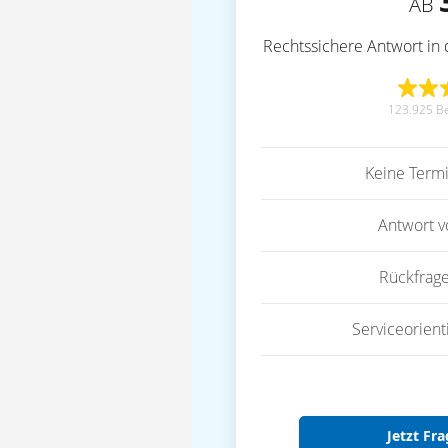
AB
Rechtssichere Antwort in 
123.925 B
Keine Term
Antwort 
Rückfrag
Serviceorient
Jetzt Fra