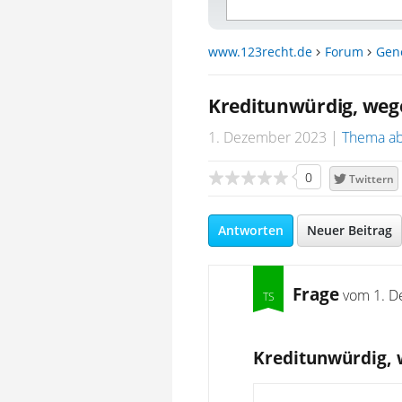
www.123recht.de
Forum
Gen
Kreditunwürdig, wege
1. Dezember 2023
Thema ab
0
Twittern
Antworten
Neuer Beitrag
Frage
vom
1. D
Kreditunwürdig, 