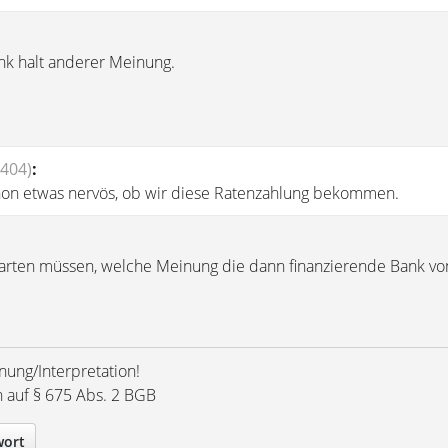
ank halt anderer Meinung.
 404)
:
chon etwas nervös, ob wir diese Ratenzahlung bekommen.
rten müssen, welche Meinung die dann finanzierende Bank vo
nung/Interpretation!
h auf § 675 Abs. 2 BGB
wort