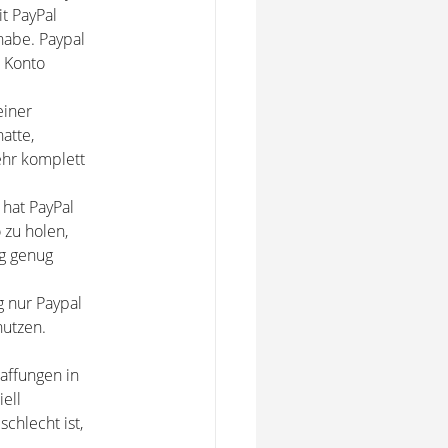
it PayPal
habe. Paypal
 Konto
einer
atte,
hr komplett
 hat PayPal
 zu holen,
g genug
g nur Paypal
nutzen.
affungen in
iell
chlecht ist,