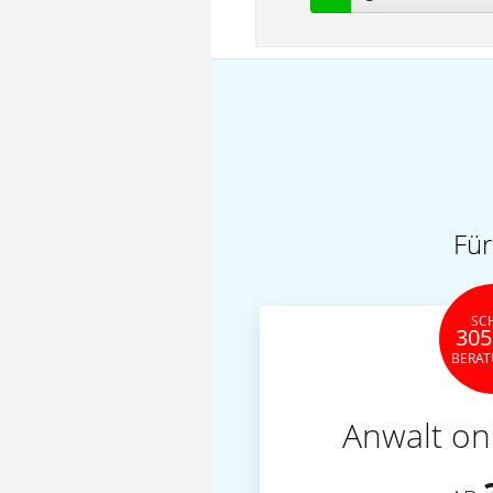
Für
SC
305
BERA
Anwalt on