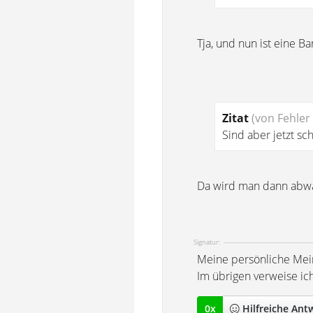
Tja, und nun ist eine B
Zitat
(von Fehler
Sind aber jetzt s
Da wird man dann abwa
Signatur:
Meine persönliche Mei
Im übrigen verweise ic
0
x
Hilfreich
e Ant