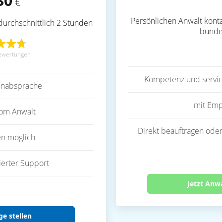
30
€
Persönlichen Anwalt konta
durchschnittlich 2 Stunden
bunde
ewertungen
Kompetenz und servic
inabsprache
mit Emp
vom Anwalt
Direkt beauftragen oder
en möglich
ierter Support
Jetzt Anw
ge stellen