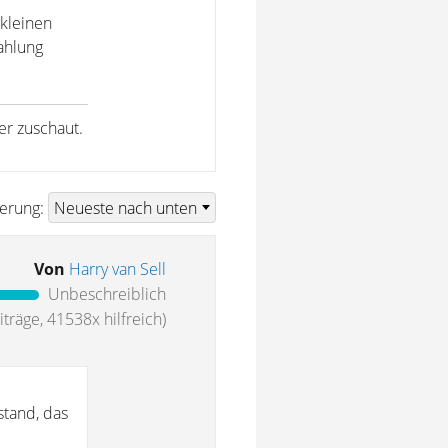
 kleinen
ahlung
er zuschaut.
ierung:
Von
Harry van Sell
Unbeschreiblich
träge, 41538x hilfreich)
stand, das