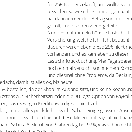
für 25€ Bücher gekauft, und wollte sie m
bezahlen, so wie ich es immer gemacht 
hat dann immer den Betrag von meinem
geholt, und es eben weitergeleitet.
Nur diesmal kam ein höhere Lastschrift 
Versicherung, welche ich nicht bedacht h
dadurch waren eben diese 25€ nicht me
vorhanden, und es kam eben zu dieser
Lastschriftrückbuchung. Vier Tage später
noch einmal versucht von meinem Konto
und diesmal ohne Probleme, da Deckun
acht, damit ist alles ok, bis heute.
r 5€ bestellen, da der Shop im Ausland sitzt, und keine Rechnun
nigstens aus Sicherheitsgründen die 30 Tage Option von PayPal 
en, das es wegen Kreditunwürdigkeit nicht geht.
en, immer alles pünktlich bezahlt. Schon einige grössere Ansch
en immer bezahlt, und bis auf diese Misere mit Paypal nie finanz
abt. Schufa Auskunft vor 2 Jahren lag bei 97%, was schon nicht s
ir absolut Kreditwürdig sind.