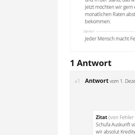
Jetzt möchten wir gern
monatlichen Raten abst
bekommen.
Signatur:
Jeder Mensch macht Feh
1 Antwort
Antwort
1
vom
1. Dez
#
Zitat
(von Fehler
Schufa Auskunft vo
wir absolut Kredit