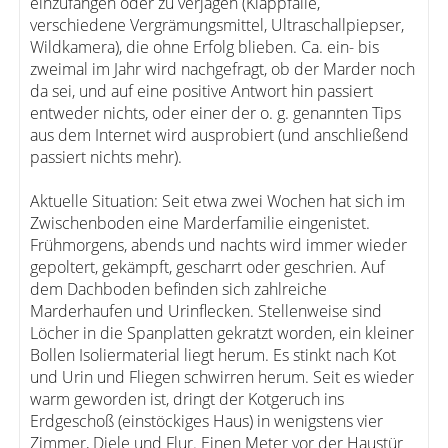
einzufangen oder zu verjagen (Klappfalle,
verschiedene Vergrämungsmittel, Ultraschallpiepser,
Wildkamera), die ohne Erfolg blieben. Ca. ein- bis
zweimal im Jahr wird nachgefragt, ob der Marder noch
da sei, und auf eine positive Antwort hin passiert
entweder nichts, oder einer der o. g. genannten Tips
aus dem Internet wird ausprobiert (und anschließend
passiert nichts mehr).
Aktuelle Situation: Seit etwa zwei Wochen hat sich im
Zwischenboden eine Marderfamilie eingenistet.
Frühmorgens, abends und nachts wird immer wieder
gepoltert, gekämpft, gescharrt oder geschrien. Auf
dem Dachboden befinden sich zahlreiche
Marderhaufen und Urinflecken. Stellenweise sind
Löcher in die Spanplatten gekratzt worden, ein kleiner
Bollen Isoliermaterial liegt herum. Es stinkt nach Kot
und Urin und Fliegen schwirren herum. Seit es wieder
warm geworden ist, dringt der Kotgeruch ins
Erdgeschoß (einstöckiges Haus) in wenigstens vier
Zimmer, Diele und Flur. Einen Meter vor der Haustür