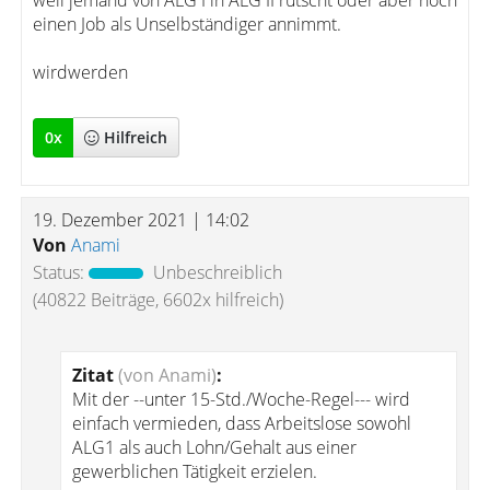
weil jemand von ALG I in ALG II rutscht oder aber noch
einen Job als Unselbständiger annimmt.
wirdwerden
0
x
Hilfreich
19. Dezember 2021 | 14:02
Von
Anami
Status:
Unbeschreiblich
(40822 Beiträge, 6602x hilfreich)
Zitat
(von Anami)
:
Mit der --unter 15-Std./Woche-Regel--- wird
einfach vermieden, dass Arbeitslose sowohl
ALG1 als auch Lohn/Gehalt aus einer
gewerblichen Tätigkeit erzielen.