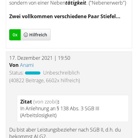
sondern von einer Neben
tätigkeit
. ("Nebenerwerb")
Zwei vollkommen verschiedene Paar Stiefel...
0
x
Hilfreich
17. Dezember 2021 | 19:50
Von
Anami
Status:
Unbeschreiblich
(40822 Beiträge, 6602x hilfreich)
Zitat
(von zzobi)
:
In Anlehnung an § 138 Abs. 3 SGB III
(Arbeitslosigkeit)
Du bist aber Leistungsbezieher nach SGB II, d.h. du
bekommst ALG2.