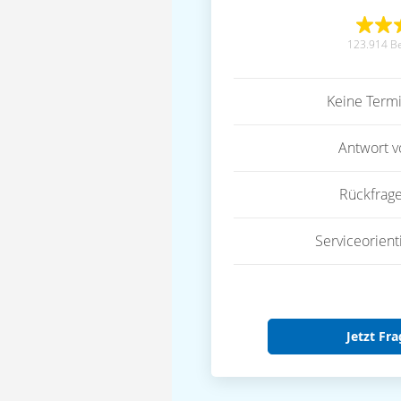
123.914 B
Keine Term
Antwort 
Rückfrag
Serviceorient
Jetzt Fra