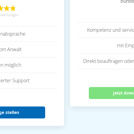
bunde
ewertungen
Kompetenz und servic
inabsprache
mit Emp
vom Anwalt
Direkt beauftragen oder
en möglich
ierter Support
Jetzt Anw
ge stellen