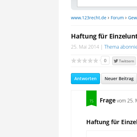
www.123recht.de
Forum
Gew
Haftung für Einzelu
25. Mai 2014
Thema abonni
0
Twittern
Antworten
Neuer Beitrag
Frage
vom
25. 
Haftung für Einz