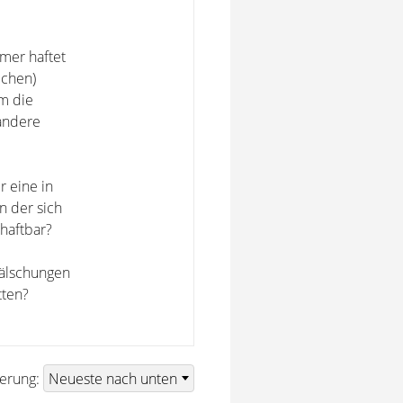
mer haftet
ichen)
um die
andere
r eine in
n der sich
 haftbar?
Fälschungen
tten?
ierung: