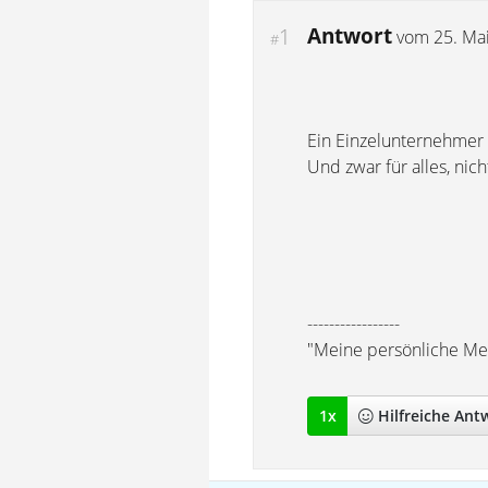
Antwort
1
vom
25. Ma
#
Ein Einzelunternehmer
Und zwar für alles, nich
-----------------
"Meine persönliche Mei
1
x
Hilfreich
e Ant