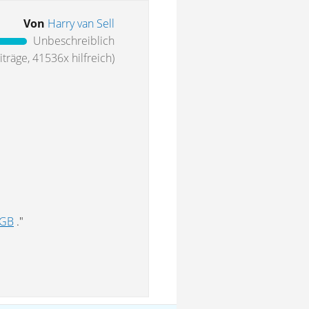
Von
Harry van Sell
Unbeschreiblich
träge, 41536x hilfreich)
BGB
."