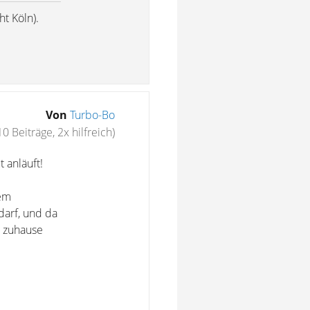
t Köln).
Von
Turbo-Bo
10 Beiträge, 2x hilfreich)
 anläuft!
nem
arf, und da
n zuhause