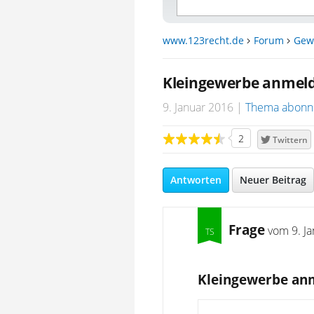
www.123recht.de
Forum
Gew
Kleingewerbe anmeld
9. Januar 2016
Thema abonn
2
Twittern
Antworten
Neuer Beitrag
Frage
vom
9. J
Kleingewerbe anm