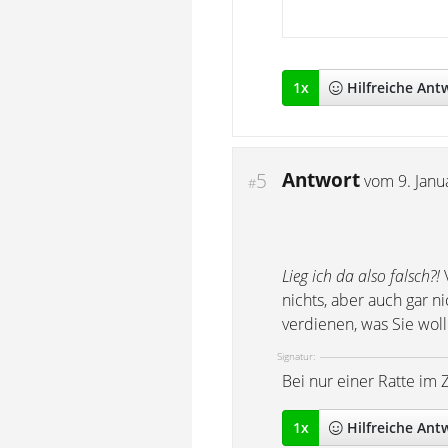
1
x
Hilfreich
e Ant
Antwort
5
vom
9. Jan
#
Lieg ich da also falsch?!
V
nichts, aber auch gar n
verdienen, was Sie wolle
Signatur:
Bei nur einer Ratte im 
1
x
Hilfreich
e Ant