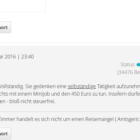
wort
uar 2016 | 23:40
Status:
(34476 Bei
ollständig. Sie gedenken eine
selbständige
Tätigkeit aufzuneh
ichts mit einem Minijob und den 450 Euro zu tun. Insofern dürfe
n - bloß nicht steuerfrei.
Zimmer handelt es sich nicht um einen Reisemangel ( Amtsgerich
wort