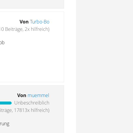
Von
Turbo-Bo
10 Beiträge, 2x hilfreich)
job
Von
muemmel
Unbeschreiblich
träge, 17813x hilfreich)
erung
e