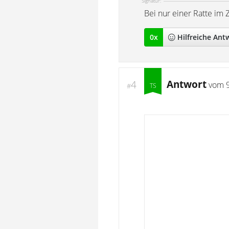
Signatur:
Bei nur einer Ratte im 
0
x
Hilfreich
e Ant
Antwort
4
vom
#