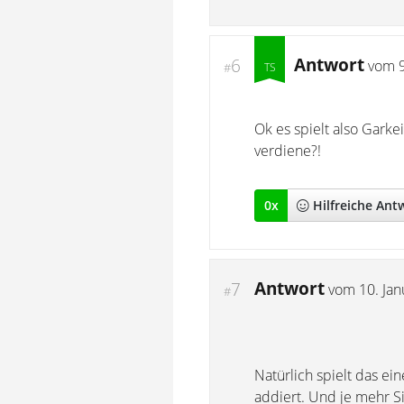
Antwort
6
vom
#
Ok es spielt also Gark
verdiene?!
0
x
Hilfreich
e Ant
Antwort
7
vom
10. Ja
#
Natürlich spielt das e
addiert. Und je mehr S