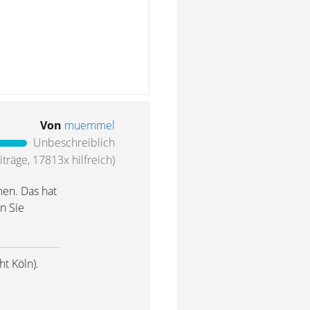
Von
muemmel
Unbeschreiblich
träge, 17813x hilfreich)
men. Das hat
n Sie
t Köln).