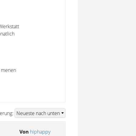
Werkstatt
natlich
ch menen
ierung:
Von
hiphappy