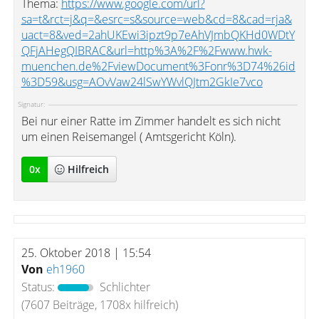
Thema:
https://www.google.com/url?
sa=t&rct=j&q=&esrc=s&source=web&cd=8&cad=rja&
uact=8&ved=2ahUKEwi3ipzt9p7eAhVJmbQKHd0WDtY
QFjAHegQIBRAC&url=http%3A%2F%2Fwww.hwk-
muenchen.de%2FviewDocument%3Fonr%3D74%26id
%3D59&usg=AOvVaw24lSwYWvlQJtm2GkIe7vco
Signatur:
Bei nur einer Ratte im Zimmer handelt es sich nicht
um einen Reisemangel ( Amtsgericht Köln).
0
x
Hilfreich
25. Oktober 2018 | 15:54
Von
eh1960
Status:
Schlichter
(7607 Beiträge, 1708x hilfreich)