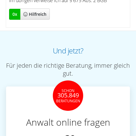
Im übrigen verweise ich auf § 675 Abs. 2 BGB
0
x
Hilfreich
Und jetzt?
Für jeden die richtige Beratung, immer gleich
gut.
SCHON
305.849
BERATUNGEN
Anwalt online fragen