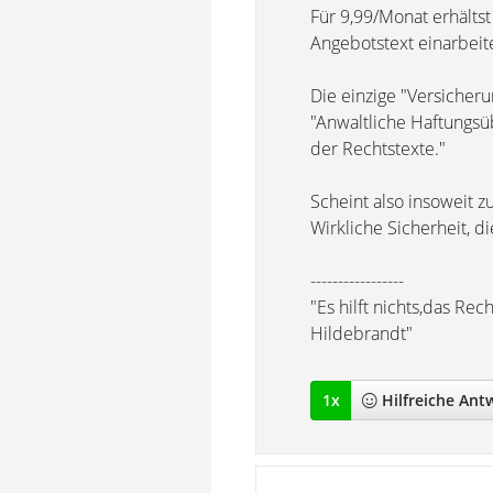
Für 9,99/Monat erhälts
Angebotstext einarbeit
Die einzige "Versicherun
"Anwaltliche Haftungsü
der Rechtstexte."
Scheint also insoweit 
Wirkliche Sicherheit, di
-----------------
"Es hilft nichts,das Re
Hildebrandt"
1
x
Hilfreich
e Ant