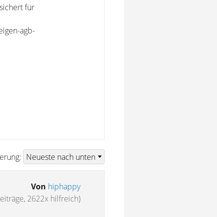
ichert für
zeigen-agb-
ierung:
Von
hiphappy
eiträge, 2622x hilfreich)