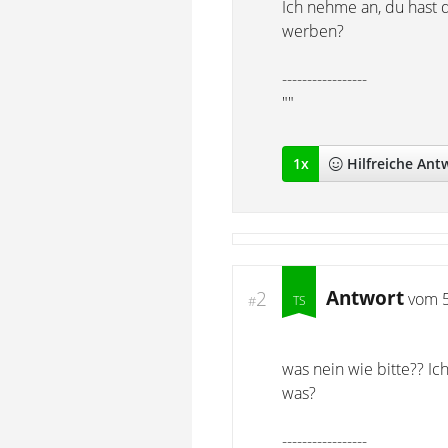
Ich nehme an, du hast 
werben?
-----------------
""
1
x
Hilfreich
e Ant
Antwort
2
vom
#
was nein wie bitte?? Ic
was?
-----------------