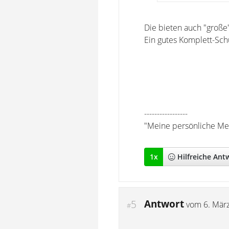
Die bieten auch "große
Ein gutes Komplett-Schu
-----------------
"Meine persönliche Mei
1
x
Hilfreich
e Ant
Antwort
5
vom
6. Mär
#