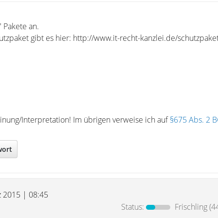
" Pakete an.
tzpaket gibt es hier: http://www.it-recht-kanzlei.de/schutzpake
nung/Interpretation! Im übrigen verweise ich auf
§675 Abs. 2 
wort
z 2015 | 08:45
Status:
Frischling
(4