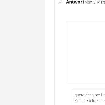
Antwort
4
vom
5. Mär
#
quote:<hr size=1 
kleines Geld. <hr