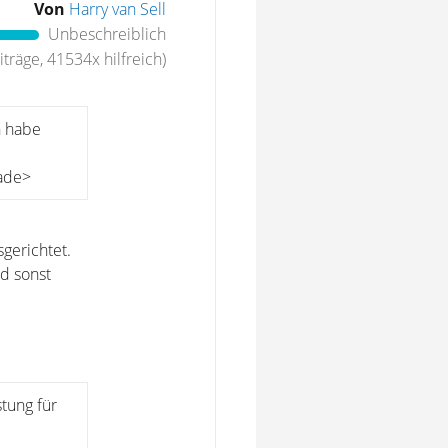
Von
Harry van Sell
Unbeschreiblich
träge, 41534x hilfreich)
h habe
hade>
gerichtet.
d sonst
tung für