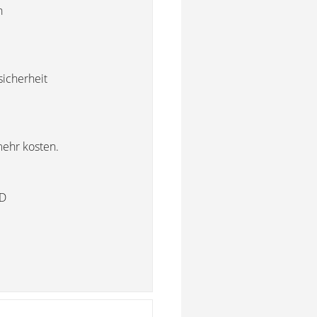
n
sicherheit
 mehr kosten.
 D