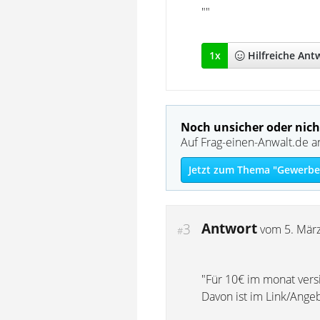
""
1
x
Hilfreich
e Ant
Noch unsicher oder nich
Auf Frag-einen-Anwalt.de a
Jetzt zum Thema "Gewerber
Antwort
3
vom
5. Mär
#
"Für 10€ im monat vers
Davon ist im Link/Ange