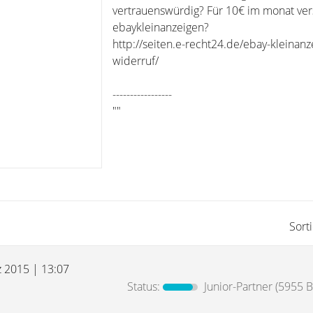
vertrauenswürdig? Für 10€ im monat vers
ebaykleinanzeigen?
http://seiten.e-recht24.de/ebay-kleinan
widerruf/
-----------------
""
Sort
z 2015 | 13:07
Status:
Junior-Partner
(5955 B