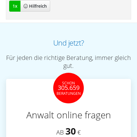
1
x
Hilfreich
Und jetzt?
Für jeden die richtige Beratung, immer gleich
gut.
SCHON
305.659
BERATUNGEN
Anwalt online fragen
30
AB
€