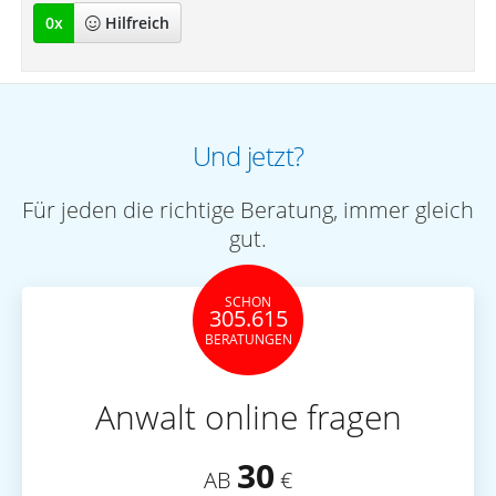
0
x
Hilfreich
Und jetzt?
Für jeden die richtige Beratung, immer gleich
gut.
SCHON
305.615
BERATUNGEN
Anwalt online fragen
30
AB
€