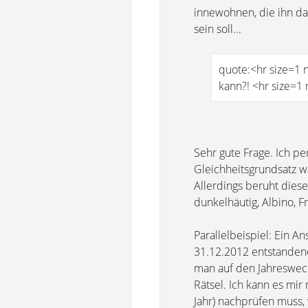
innewohnen, die ihn d
sein soll...
quote:<hr size=1
kann?! <hr size=1
Sehr gute Frage. Ich pe
Gleichheitsgrundsatz wä
Allerdings beruht diese
dunkelhäutig, Albino, Fr
Parallelbeispiel: Ein A
31.12.2012 entstanden
man auf den Jahreswech
Rätsel. Ich kann es mir
Jahr) nachprüfen muss, w