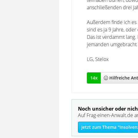
teilhaben dürfen, obwoh
anschließenden drei Jahr
Außerdem finde ich es n
sind es ja 9 Jahre, ode
Das ist verdammt lang.
jemanden umgebracht 
LG, Stelox
14
x
Hilfreich
e An
Noch unsicher oder nich
Auf Frag-einen-Anwalt.de a
Jetzt zum Thema "Insolven