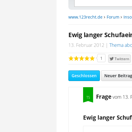
www.123recht.de
Forum
Inso
Ewig langer Schufaei
13. Februar 2012
Thema abo
1
Twittern
Geschlossen
Neuer Beitra
Frage
vom
13. 
Ewig langer Schu