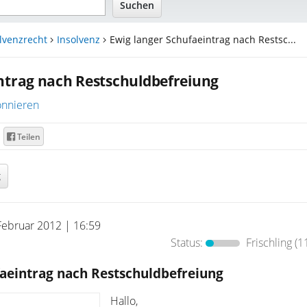
lvenzrecht
Insolvenz
Ewig langer Schufaeintrag nach Restsc...
ntrag nach Restschuldbefreiung
nnieren
Teilen
g
Februar 2012 | 16:59
Status:
Frischling
(1
faeintrag nach Restschuldbefreiung
Hallo,