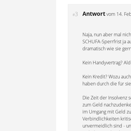
Antwort
3
vom
14. Fe
#
Naja, nun aber mal nich
SCHUFA-Sperrfrist ja a
dramatisch wie sie ger
Kein Handyvertrag? Aldi
Kein Kredit? Wozu auch
haben durch die für si
Die Zeit der Insolvenz 
zum Geld nachzudenken.
im Umgang mit Geld zu 
Verbindlichkeiten krit
unvermeidlich sind - u