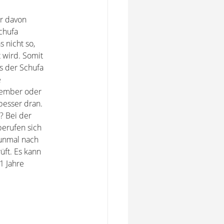
ir davon
chufa
s nicht so,
 wird. Somit
s der Schufa
e
vember oder
besser dran.
 Bei der
berufen sich
nunmal nach
üft. Es kann
1 Jahre