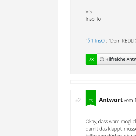
VG
InsoFlo
-----------------
"
§ 1 InsO
: "Dem REDLIC
7
x
Hilfreich
e Ant
Antwort
2
vom
#
Okay, dass wäre möglich
damit das klappt, müss