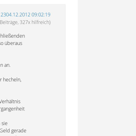
12304.12.2012 09:02:19
Beiträge, 327x hilfreich)
schließenden
 so überaus
en an.
r hecheln,
Verhältnis
rgangenheit
 sie
 Geld gerade