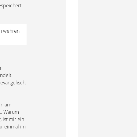
espeichert
en wehren
r
ndelt.
 evangelisch,
ein am
ht. Warum
ist mir ein
ur einmal im