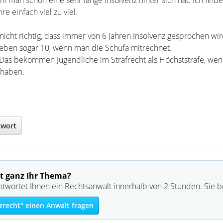
l man schon eine sehr lange Insolvenz hinter sich hat. Ich find
e einfach viel zu viel.
icht richtig, dass immer von 6 Jahren Insolvenz gesprochen wir
r eben sogar 10, wenn man die Schufa mitrechnet.
 Das bekommen Jugendliche im Strafrecht als Höchststrafe, wen
haben.
twort
t ganz Ihr Thema?
ntwortet Ihnen ein Rechtsanwalt innerhalb von 2 Stunden. Sie 
zrecht" einen Anwalt fragen