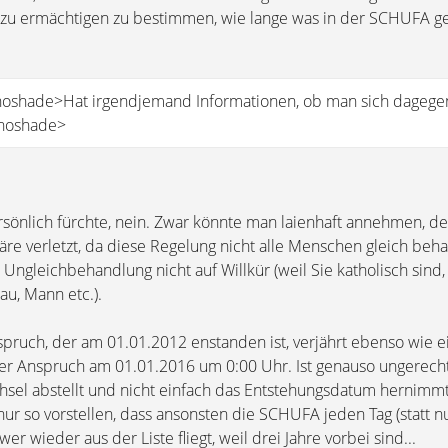
azu ermächtigen zu bestimmen, wie lange was in der SCHUFA g
 noshade>Hat irgendjemand Informationen, ob man sich dageg
 noshade>
rsönlich fürchte, nein. Zwar könnte man laienhaft annehmen, de
re verletzt, da diese Regelung nicht alle Menschen gleich beha
 Ungleichbehandlung nicht auf Willkür (weil Sie katholisch sind,
au, Mann etc.).
nspruch, der am 01.01.2012 enstanden ist, verjährt ebenso wie 
er Anspruch am 01.01.2016 um 0:00 Uhr. Ist genauso ungerec
sel abstellt und nicht einfach das Entstehungsdatum hernimmt, 
 nur so vorstellen, dass ansonsten die SCHUFA jeden Tag (statt n
er wieder aus der Liste fliegt, weil drei Jahre vorbei sind...