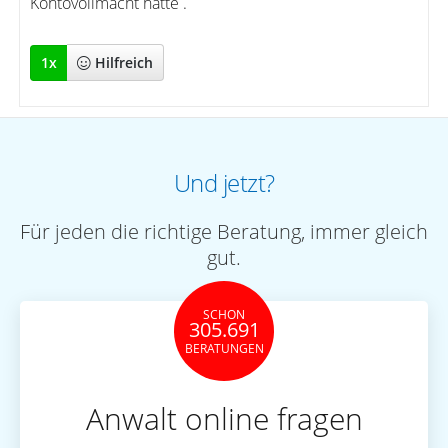
Kontovollmacht hätte .
1
x
Hilfreich
Und jetzt?
Für jeden die richtige Beratung, immer gleich
gut.
SCHON
305.691
BERATUNGEN
Anwalt online fragen