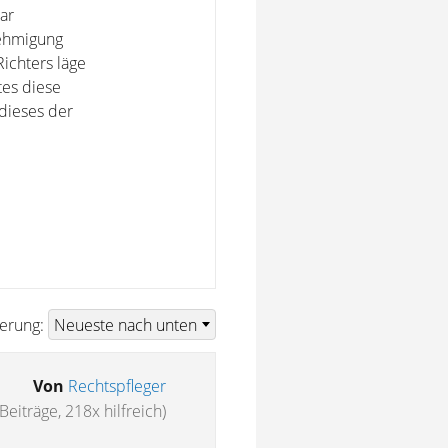
ar
nehmigung
ichters läge
tes diese
dieses der
ierung:
Von
Rechtspfleger
Beiträge, 218x hilfreich)