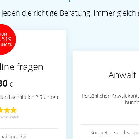
 jeden die richtige Beratung, immer gleich 
HON
.619
TUNGEN
line fragen
Anwalt 
30
€
Persönlichen Anwalt konta
durchschnittlich 2 Stunden
bunde
ewertungen
Kompetenz und servic
inabsprache