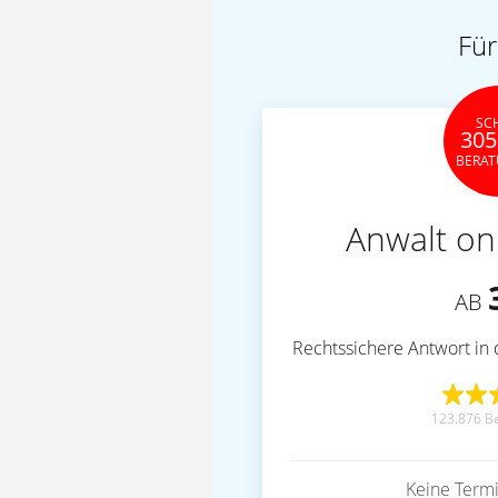
Für
SC
305
BERA
Anwalt on
AB
Rechtssichere Antwort in 
123.876 B
Keine Term