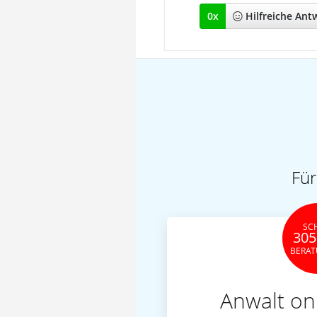
0
x
Hilfreich
e Ant
Für
SC
305
BERA
Anwalt on