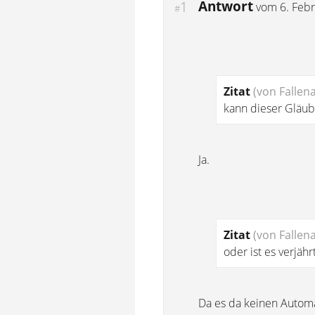
Antwort
1
vom
6. Feb
#
Zitat
(von Fallen
kann dieser Gläub
Ja.
Zitat
(von Fallen
oder ist es verjähr
Da es da keinen Automa