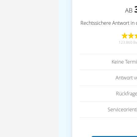
AB
Rechtssichere Antwort in 
123.860 B
Keine Term
Antwort 
Rückfrag
Serviceorient