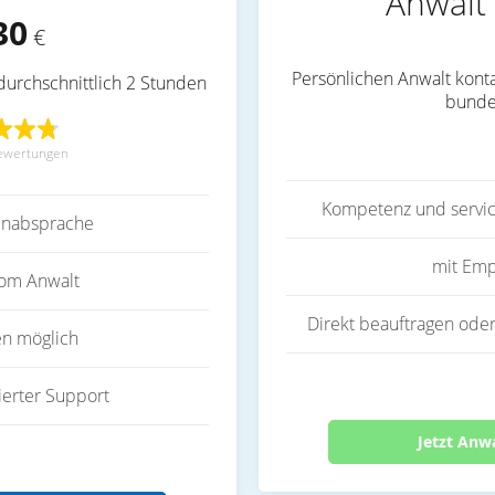
Anwalt 
30
€
Persönlichen Anwalt konta
durchschnittlich 2 Stunden
bunde
ewertungen
Kompetenz und servic
inabsprache
mit Emp
vom Anwalt
Direkt beauftragen oder
en möglich
ierter Support
Jetzt Anw