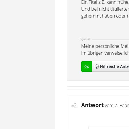
Ein Titel z.B. kann früh
Und bei nicht titulier
gehemmt haben oder ne
Signatur:
Meine persönliche Mei
Im übrigen verweise ic
0
x
Hilfreich
e Ant
Antwort
2
vom
7. Feb
#