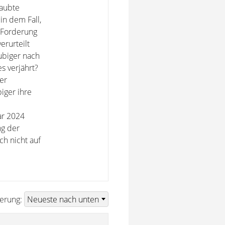
laubte
in dem Fall,
e Forderung
erurteilt
ubiger nach
s verjährt?
er
iger ihre
ar 2024
ng der
ch nicht auf
ierung: