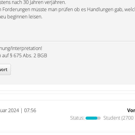
estens nach 30 Jahren verjähren.
ten Forderungen müsste man prüfen ob es Handlungen gab, welch
u beginnen leisen.
nung/Interpretation!
h auf § 675 Abs. 2 BGB
wort
ruar 2024 | 07:56
Vo
Status:
Student
(2700 