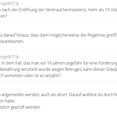
angel671)
:
 nach der Eröffnung der Verbraucherinsolvenz, mehr als 19 Glä
den?
 du darauf hinaus, dass dann möglicherweise die Regelinso greift
 beantworten.
angel671)
:
h in dem Fall, das man vor 16 Jahren ungefähr für eine Forderun
 Bewährung verurteilt wurde wegen Betruges, kann dieser Gläub
ch anmelden oder ist es verjährt?
n angemeldet werden, auch als vbuH. Darauf wolltest du doch 
den habe.
tzlich geprüft werden.