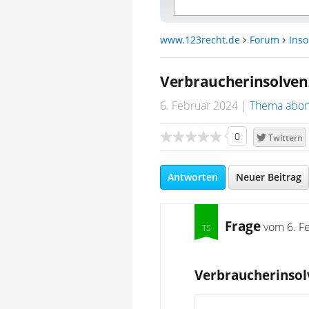
www.123recht.de
Forum
Inso
Verbraucherinsolvenz
6. Februar 2024
Thema abon
0
Twittern
Antworten
Neuer Beitrag
Frage
vom
6. F
Verbraucherinsol