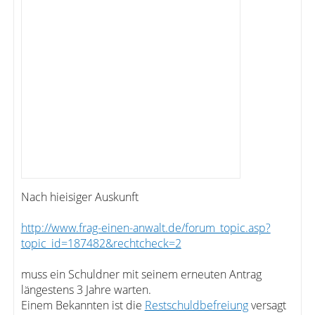
Nach hieisiger Auskunft
http://www.frag-einen-anwalt.de/forum_topic.asp?
topic_id=187482&rechtcheck=2
muss ein Schuldner mit seinem erneuten Antrag
längestens 3 Jahre warten.
Einem Bekannten ist die
Restschuldbefreiung
versagt