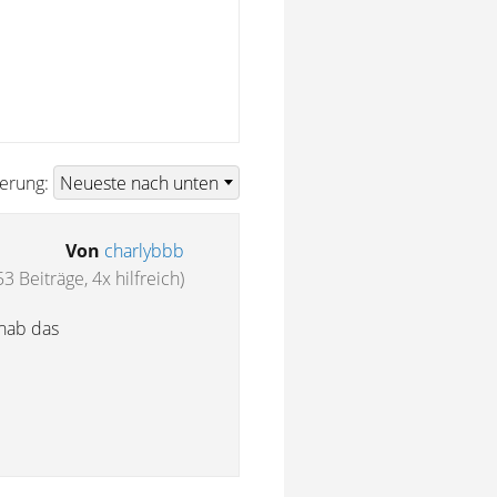
ierung:
Von
charlybbb
53 Beiträge, 4x hilfreich)
 hab das