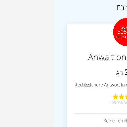
Für
SC
305
BERA
Anwalt on
AB
Rechtssichere Antwort in 
123.938 B
Keine Term