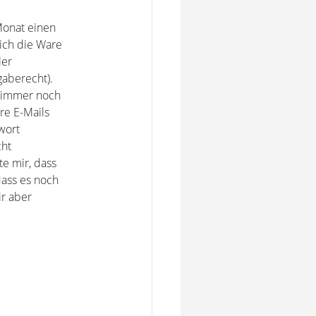
Monat einen
 ich die Ware
ler
gaberecht).
r immer noch
re E-Mails
wort
cht
te mir, dass
ass es noch
r aber