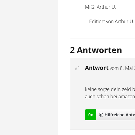
MfG: Arthur U.
-- Editiert von Arthur 
2 Antworten
Antwort
1
vom
8. Mai
#
keine sorge dein geld 
auch schon bei amazon
0
x
Hilfreich
e Ant