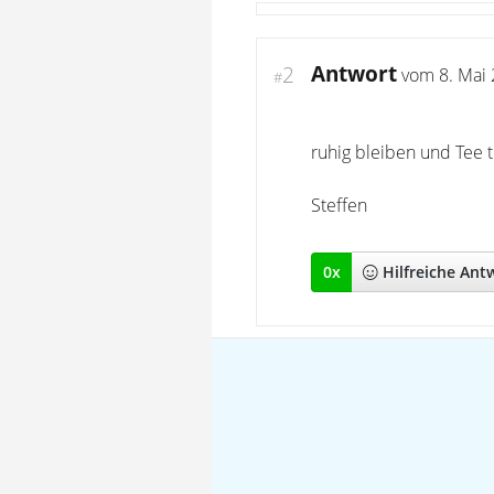
Antwort
2
vom
8. Mai
#
ruhig bleiben und Tee 
Steffen
0
x
Hilfreich
e Ant