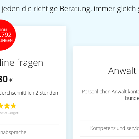
 jeden die richtige Beratung, immer gleich 
HON
.792
TUNGEN
line fragen
Anwalt 
30
€
Persönlichen Anwalt konta
durchschnittlich 2 Stunden
bunde
ewertungen
Kompetenz und servic
inabsprache