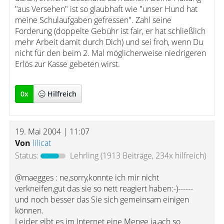
"aus Versehen" ist so glaubhaft wie "unser Hund hat
meine Schulaufgaben gefressen". Zahl seine
Forderung (doppelte Gebühr ist fair, er hat schließlich
mehr Arbeit damit durch Dich) und sei froh, wenn Du
nicht für den beim 2. Mal möglicherweise niedrigeren
Erlös zur Kasse gebeten wirst.
0
x
Hilfreich
19. Mai 2004 | 11:07
Von
lilicat
Status:
Lehrling
(1913 Beiträge, 234x hilfreich)
@maegges : ne,sorry,konnte ich mir nicht
verkneifen,gut das sie so nett reagiert haben:-)------
und noch besser das Sie sich gemeinsam einigen
können.
Leider gibt es im Internet eine Menge ja,ach so