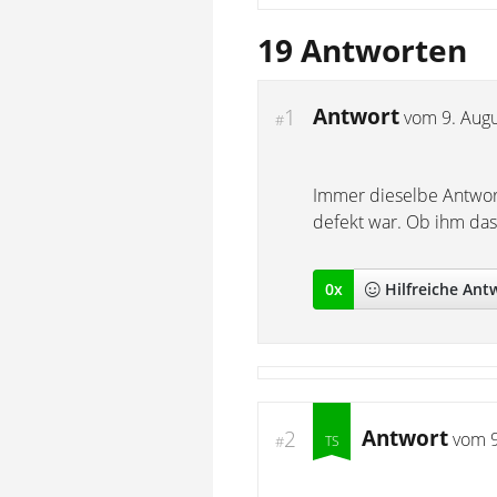
19 Antworten
Antwort
1
vom
9. Aug
#
Immer dieselbe Antwort
defekt war. Ob ihm das 
0
x
Hilfreich
e Ant
Antwort
2
vom
#