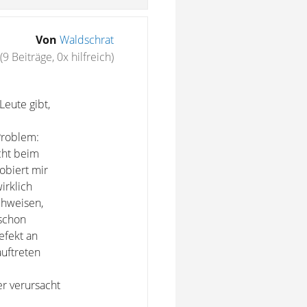
Von
Waldschrat
(9 Beiträge, 0x hilfreich)
Leute gibt,
 Problem:
cht beim
robiert mir
irklich
chweisen,
 schon
efekt an
auftreten
r verursacht