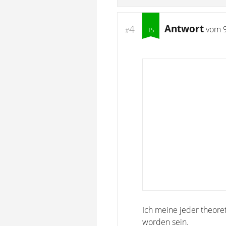
Antwort
4
vom
#
Ich meine jeder theore
worden sein.