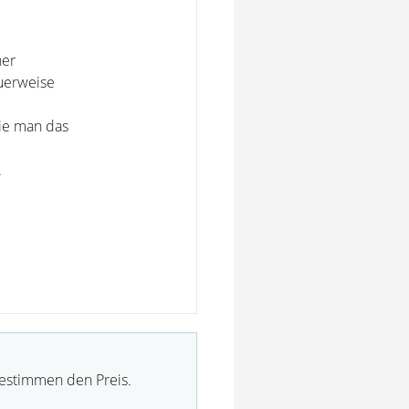
her
auerweise
wie man das
.
bestimmen den Preis.