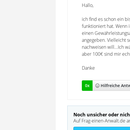
Hallo,
ich find es schon ein bi
funktioniert hat. Wenn 
einen Gewährleistungs
angegeben. Vielleicht s
nachweisen will...Ich w
aber 100€ sind mir echt 
Danke
0
x
Hilfreich
e Ant
Noch unsicher oder nich
Auf Frag-einen-Anwalt.de a