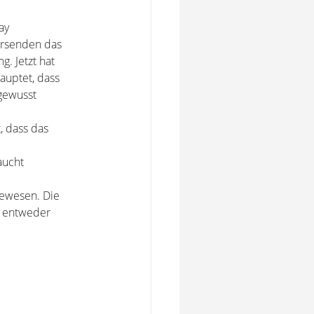
ay
Versenden das
g. Jetzt hat
auptet, dass
 gewusst
, dass das
aucht
gewesen. Die
ch entweder