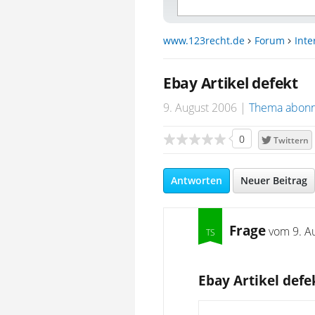
www.123recht.de
Forum
Inte
Ebay Artikel defekt
9. August 2006
Thema abonn
0
Twittern
Antworten
Neuer Beitrag
Frage
vom
9. A
Ebay Artikel defe