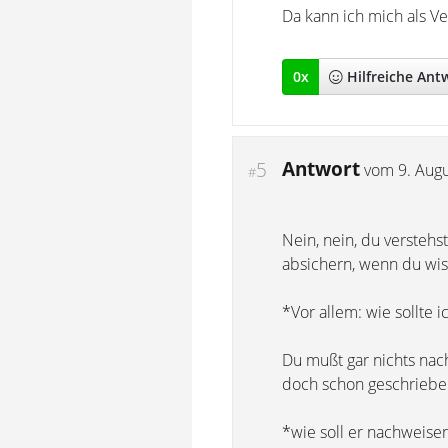
Da kann ich mich als Ver
0
x
Hilfreich
e Ant
Antwort
5
vom
9. Aug
#
Nein, nein, du verstehs
absichern, wenn du wis
*Vor allem: wie sollte 
Du mußt gar nichts nach
doch schon geschriebe
*wie soll er nachweise