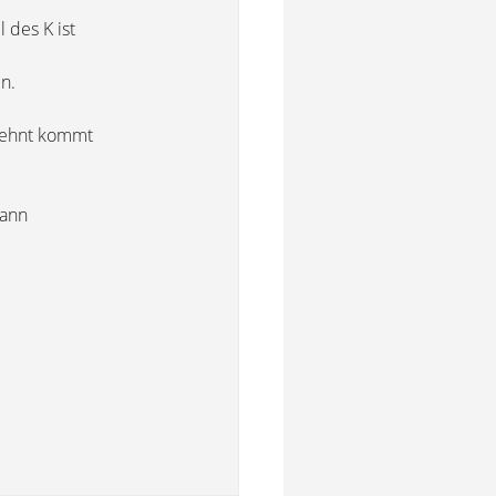
 des K ist
n.
lehnt kommt
kann