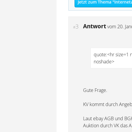
Jetzt zum Thema "Internet
Antwort
3
vom
20. Ja
#
quote:<hr size=1 n
noshade>
Gute Frage.
KV kommt durch Angeb
Laut ebay AGB und BGH i
Auktion durch VK das A