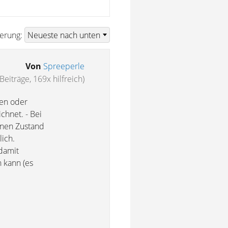
ierung:
Von
Spreeperle
Beiträge, 169x hilfreich)
fen oder
chnet. - Bei
enen Zustand
lich.
damit
 kann (es