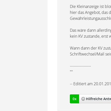
Die Kleinanzeige ist bl
hier das Angebot, das 
Gewährleistungausschlu
Das wäre dann allerdi
kein KV zustande, erst
Wann dann der KV zusta
Schriftwechsel/Mail sei
-----------------
""
-- Editiert am 20.01.20
0
x
Hilfreich
e Ant