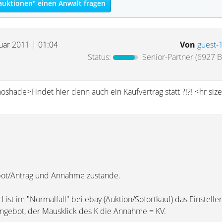
auktionen" einen Anwalt fragen
nuar 2011 | 01:04
Von
guest-
Status:
Senior-Partner
(6927 B
oshade>Findet hier denn auch ein Kaufvertrag statt ?!?! <hr siz
ot/Antrag und Annahme zustande.
st im "Normalfall" bei ebay (Auktion/Sofortkauf) das Einstelle
ngebot, der Mausklick des K die Annahme = KV.