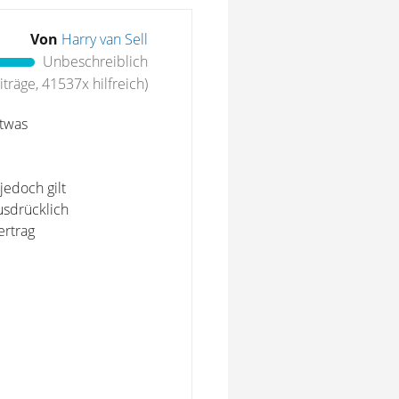
Von
Harry van Sell
Unbeschreiblich
träge, 41537x hilfreich)
etwas
jedoch gilt
usdrücklich
ertrag