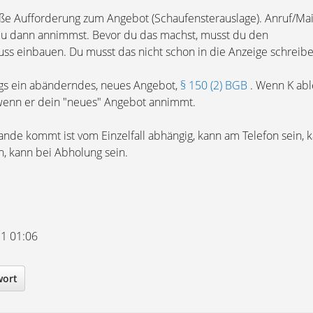
oße Aufforderung zum Angebot (Schaufensterauslage). Anruf/Mail
du dann annimmst. Bevor du das machst, musst du den
ss einbauen. Du musst das nicht schon in die Anzeige schreibe
ngs ein abänderndes, neues Angebot,
§ 150 (2) BGB
. Wenn K ab
 wenn er dein "neues" Angebot annimmt.
nde kommt ist vom Einzelfall abhängig, kann am Telefon sein, 
n, kann bei Abholung sein.
11 01:06
wort