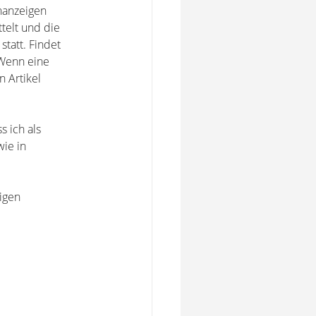
nanzeigen
ttelt und die
statt. Findet
 Wenn eine
n Artikel
s ich als
ie in
igen