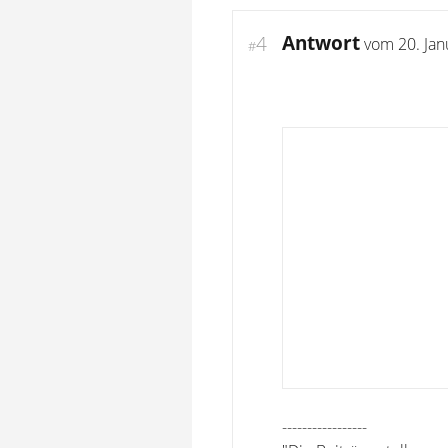
Antwort
4
vom
20. Ja
#
-----------------