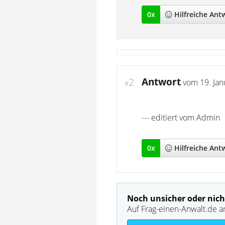
0
x
Hilfreich
e Ant
Antwort
2
vom
19. Ja
#
--- editiert vom Admin
0
x
Hilfreich
e Ant
Noch unsicher oder nich
Auf Frag-einen-Anwalt.de a