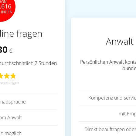
HON
.616
TUNGEN
line fragen
Anwalt 
30
€
Persönlichen Anwalt konta
durchschnittlich 2 Stunden
bunde
ewertungen
Kompetenz und servic
inabsprache
mit Emp
vom Anwalt
Direkt beauftragen oder
en möglich