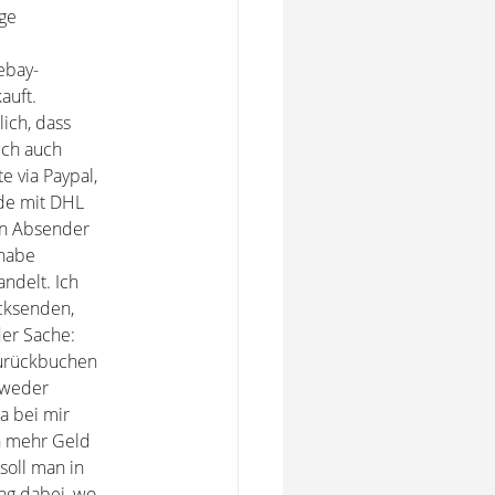
ige
ebay-
auft.
ich, dass
ich auch
e via Paypal,
rde mit DHL
en Absender
 habe
andelt. Ich
ücksenden,
der Sache:
 zurückbuchen
 weder
a bei mir
ch mehr Geld
soll man in
ung dabei, wo