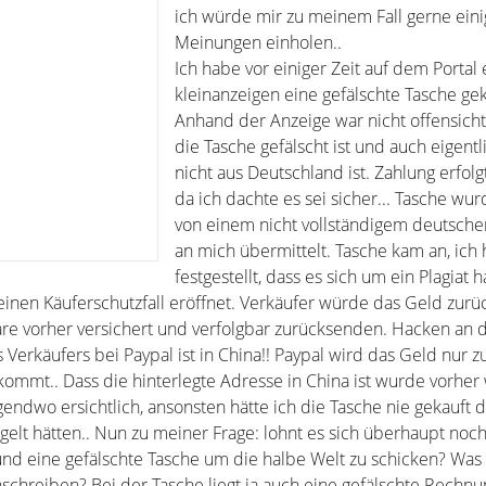
ich würde mir zu meinem Fall gerne ein
Meinungen einholen..
Ich habe vor einiger Zeit auf dem Portal 
kleinanzeigen eine gefälschte Tasche gek
Anhand der Anzeige war nicht offensichtl
die Tasche gefälscht ist und auch eigentl
nicht aus Deutschland ist. Zahlung erfolgt
da ich dachte es sei sicher... Tasche wu
von einem nicht vollständigem deutsch
an mich übermittelt. Tasche kam an, ich
festgestellt, dass es sich um ein Plagiat h
 einen Käuferschutzfall eröffnet. Verkäufer würde das Geld zur
re vorher versichert und verfolgbar zurücksenden. Hacken an 
 Verkäufers bei Paypal ist in China!! Paypal wird das Geld nur
ommt.. Dass die hinterlegte Adresse in China ist wurde vorher
endwo ersichtlich, ansonsten hätte ich die Tasche nie gekauft d
ngelt hätten.. Nun zu meiner Frage: lohnt es sich überhaupt no
und eine gefälschte Tasche um die halbe Welt zu schicken? Was 
nschreiben? Bei der Tasche liegt ja auch eine gefälschte Rechn