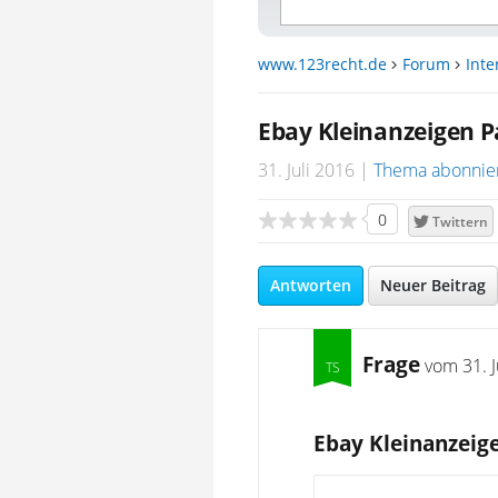
www.123recht.de
Forum
Inte
Ebay Kleinanzeigen P
31. Juli 2016
Thema abonnie
0
Twittern
Antworten
Neuer Beitrag
Frage
vom
31. 
Ebay Kleinanzeig