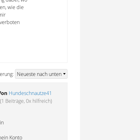
en, wie die
mir
 verboten
ierung:
Von
Hundeschnautze41
(1 Beiträge, 0x hilfreich)
in
mein Konto