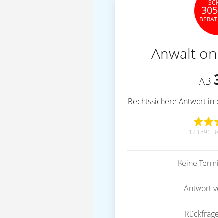
SC
305
BERA
Anwalt on
AB
Rechtssichere Antwort in 
123.891 B
Keine Term
Antwort 
Rückfrag