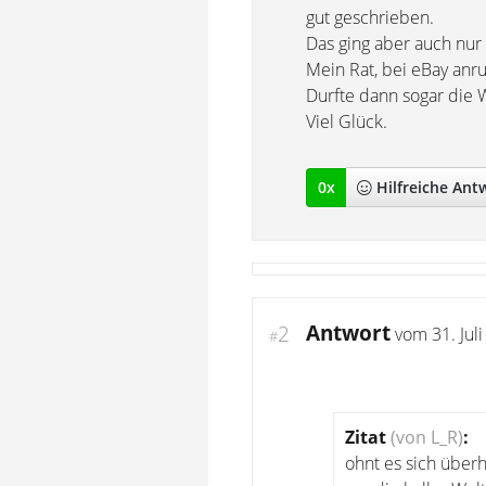
gut geschrieben.
Das ging aber auch nur 
Mein Rat, bei eBay anru
Durfte dann sogar die 
Viel Glück.
0
x
Hilfreich
e Ant
Antwort
2
vom
31. Jul
#
Zitat
(von L_R)
:
ohnt es sich über