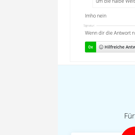
um die halbe Welt
Imho nein
Signatur:
Wenn dir die Antwort nich
0
x
Hilfreich
e Ant
Für