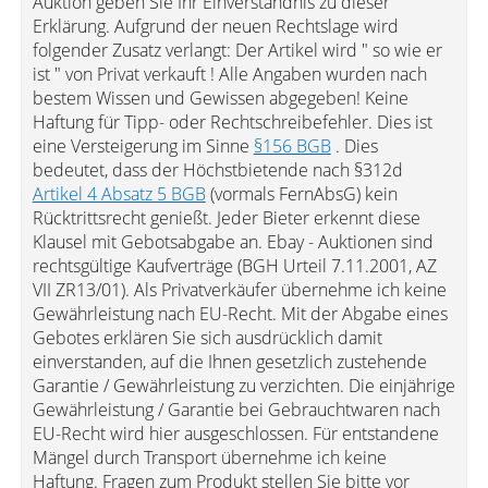
Auktion geben Sie Ihr Einverständnis zu dieser
Erklärung. Aufgrund der neuen Rechtslage wird
folgender Zusatz verlangt: Der Artikel wird " so wie er
ist " von Privat verkauft ! Alle Angaben wurden nach
bestem Wissen und Gewissen abgegeben! Keine
Haftung für Tipp- oder Rechtschreibefehler. Dies ist
eine Versteigerung im Sinne
§156 BGB
. Dies
bedeutet, dass der Höchstbietende nach §312d
Artikel 4 Absatz 5 BGB
(vormals FernAbsG) kein
Rücktrittsrecht genießt. Jeder Bieter erkennt diese
Klausel mit Gebotsabgabe an. Ebay - Auktionen sind
rechtsgültige Kaufverträge (BGH Urteil 7.11.2001, AZ
VII ZR13/01). Als Privatverkäufer übernehme ich keine
Gewährleistung nach EU-Recht. Mit der Abgabe eines
Gebotes erklären Sie sich ausdrücklich damit
einverstanden, auf die Ihnen gesetzlich zustehende
Garantie / Gewährleistung zu verzichten. Die einjährige
Gewährleistung / Garantie bei Gebrauchtwaren nach
EU-Recht wird hier ausgeschlossen. Für entstandene
Mängel durch Transport übernehme ich keine
Haftung. Fragen zum Produkt stellen Sie bitte vor