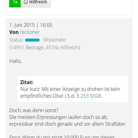
1
x
Hilfreich
1. Juni 2015 | 16:05
Von
reckoner
Status:
Wissender
(14951 Beiträge, 4574x hilfreich)
Hallo,
Zitat:
Nur kurz: Mit einer Anzeige zu drohen ist kein
empfindliches Übel i.S.d.
§ 253 StGB
.
Doch, was denn sonst?
Die meisten Erpressungen laufen doch so ab,
erpressbar sind doch gerade und vor allem Straftäter.
Etwa: Wenn du mir nicht 10.000 Euro von deiner