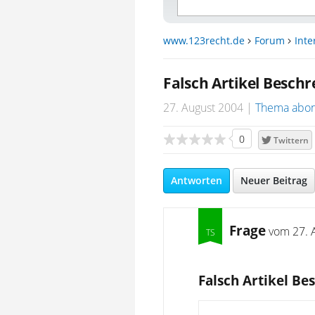
www.123recht.de
Forum
Inte
Falsch Artikel Besch
27. August 2004
Thema abon
0
Twittern
Antworten
Neuer Beitrag
Frage
vom
27. 
Falsch Artikel Be