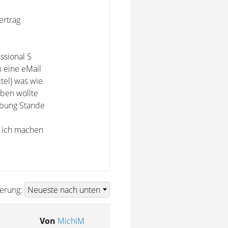
ertrag
ssional S
 eine eMail
tel) was wie
aben wollte
ibung Stande
 ich machen
ierung:
Von
MichiM