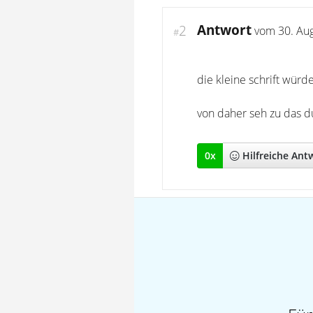
Antwort
2
vom
30. Au
#
die kleine schrift würd
von daher seh zu das 
0
x
Hilfreich
e Ant