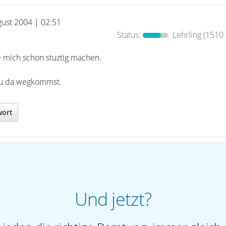
gust 2004 | 02:51
Status:
Lehrling
(1510 
e mich schon stuztig machen.
du da wegkommst.
wort
Und jetzt?