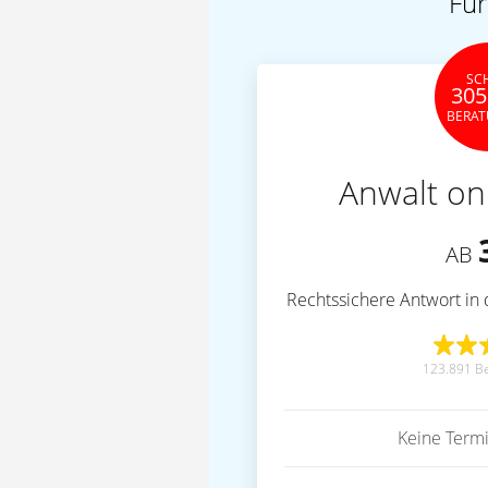
Für
SC
305
BERA
Anwalt on
AB
Rechtssichere Antwort in 
123.891 B
Keine Term