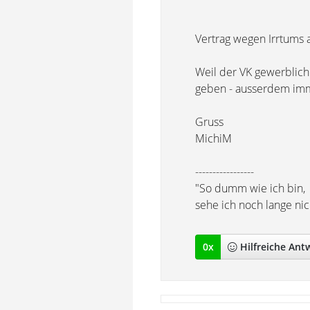
Vertrag wegen Irrtums 
Weil der VK gewerblich
geben - ausserdem imme
Gruss
MichiM
-----------------
"So dumm wie ich bin,
sehe ich noch lange ni
0
x
Hilfreich
e Ant