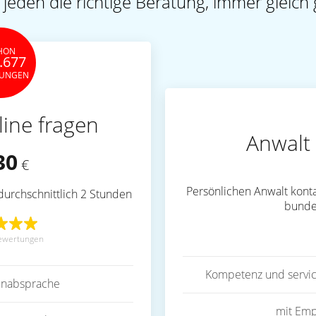
 jeden die richtige Beratung, immer gleich 
HON
.677
TUNGEN
line fragen
Anwalt 
30
€
Persönlichen Anwalt konta
durchschnittlich 2 Stunden
bunde
ewertungen
Kompetenz und servic
inabsprache
mit Emp