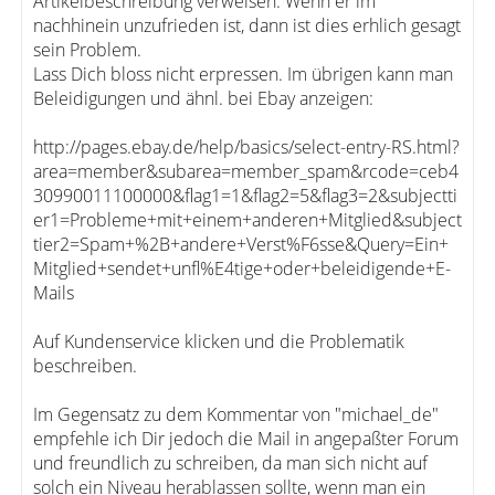
Artikelbeschreibung verweisen. Wenn er im
nachhinein unzufrieden ist, dann ist dies erhlich gesagt
sein Problem.
Lass Dich bloss nicht erpressen. Im übrigen kann man
Beleidigungen und ähnl. bei Ebay anzeigen:
http://pages.ebay.de/help/basics/select-entry-RS.html?
area=member&subarea=member_spam&rcode=ceb4
30990011100000&flag1=1&flag2=5&flag3=2&subjectti
er1=Probleme+mit+einem+anderen+Mitglied&subject
tier2=Spam+%2B+andere+Verst%F6sse&Query=Ein+
Mitglied+sendet+unfl%E4tige+oder+beleidigende+E-
Mails
Auf Kundenservice klicken und die Problematik
beschreiben.
Im Gegensatz zu dem Kommentar von "michael_de"
empfehle ich Dir jedoch die Mail in angepaßter Forum
und freundlich zu schreiben, da man sich nicht auf
solch ein Niveau herablassen sollte, wenn man ein