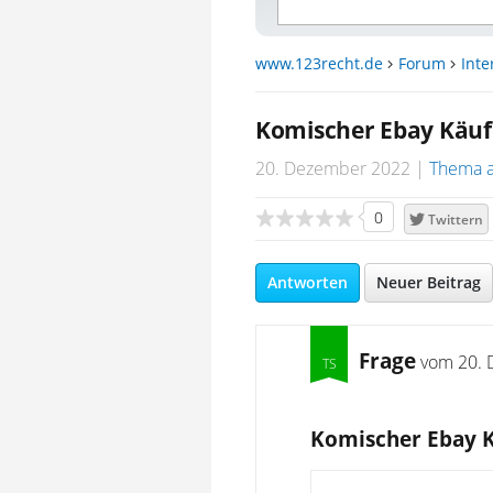
www.123recht.de
Forum
Inte
Komischer Ebay Käuf
20. Dezember 2022
Thema 
0
Twittern
Antworten
Neuer Beitrag
Frage
vom
20. 
Komischer Ebay 