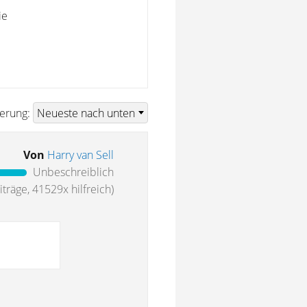
ie
ierung:
Von
Harry van Sell
Unbeschreiblich
träge, 41529x hilfreich)