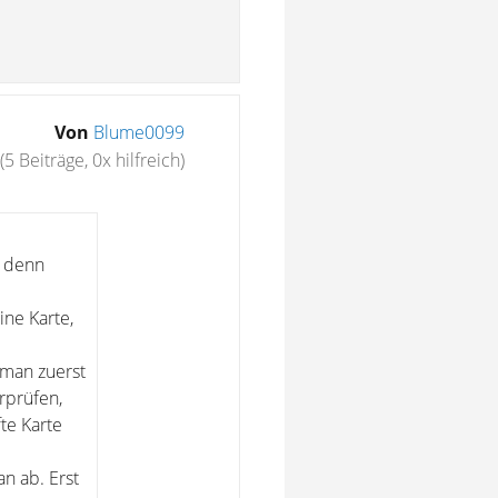
Von
Blume0099
(5 Beiträge, 0x hilfreich)
e denn
ine Karte,
s man zuerst
rprüfen,
fte Karte
n ab. Erst