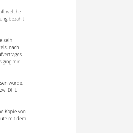
uft welche
ung bezahlt
e seih
els. nach
fvertrages
s ging mir
isen würde,
bzw. DHL
ne Kopie von
eute mit dem