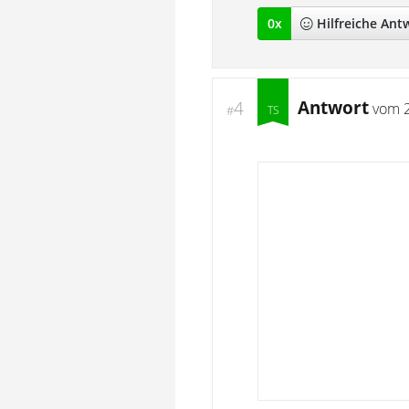
0
x
Hilfreich
e Ant
Antwort
4
vom
#