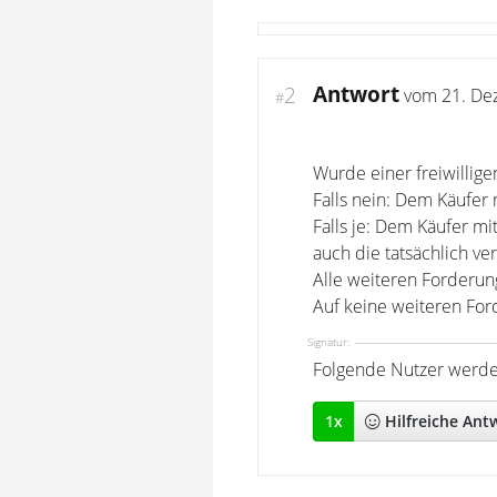
Antwort
2
vom
21. De
#
Wurde einer freiwilli
Falls nein: Dem Käufer 
Falls je: Dem Käufer m
auch die tatsächlich ver
Alle weiteren Forderun
Auf keine weiteren Fo
Signatur:
Folgende Nutzer werden 
1
x
Hilfreich
e Ant