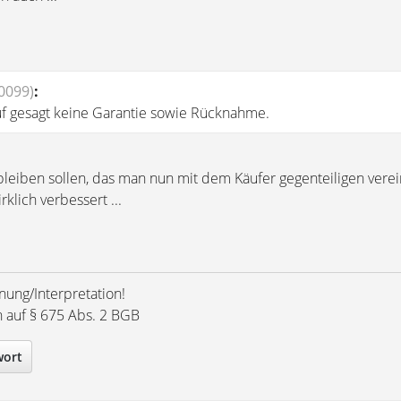
0099)
:
f gesagt keine Garantie sowie Rücknahme.
leiben sollen, das man nun mit dem Käufer gegenteiligen verein
rklich verbessert ...
nung/Interpretation!
h auf § 675 Abs. 2 BGB
wort