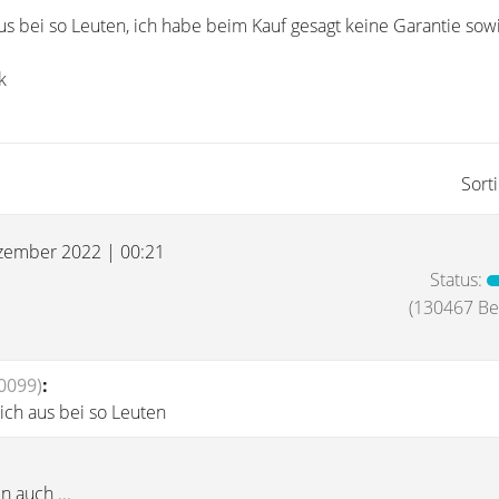
aus bei so Leuten, ich habe beim Kauf gesagt keine Garantie sow
k
Sort
zember 2022 | 00:21
Status:
(130467 Bei
0099)
:
lich aus bei so Leuten
n auch ...