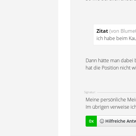
Zitat
(von Blume
ich habe beim Kau
Dann hätte man dabei b
hat die Position nicht wi
Signatur:
Meine persönliche Mei
Im übrigen verweise ic
0
x
Hilfreich
e Ant