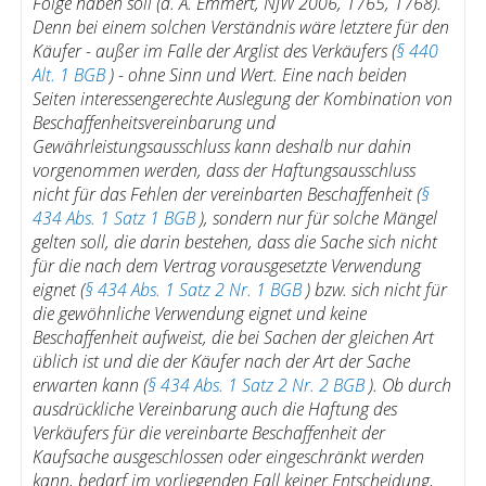
Folge haben soll (a. A. Emmert, NJW 2006, 1765, 1768).
Denn bei einem solchen Verständnis wäre letztere für den
Käufer - außer im Falle der Arglist des Verkäufers (
§ 440
Alt. 1 BGB
) - ohne Sinn und Wert. Eine nach beiden
Seiten interessengerechte Auslegung der Kombination von
Beschaffenheitsvereinbarung und
Gewährleistungsausschluss kann deshalb nur dahin
vorgenommen werden, dass der Haftungsausschluss
nicht für das Fehlen der vereinbarten Beschaffenheit (
§
434 Abs. 1 Satz 1 BGB
), sondern nur für solche Mängel
gelten soll, die darin bestehen, dass die Sache sich nicht
für die nach dem Vertrag vorausgesetzte Verwendung
eignet (
§ 434 Abs. 1 Satz 2 Nr. 1 BGB
) bzw. sich nicht für
die gewöhnliche Verwendung eignet und keine
Beschaffenheit aufweist, die bei Sachen der gleichen Art
üblich ist und die der Käufer nach der Art der Sache
erwarten kann (
§ 434 Abs. 1 Satz 2 Nr. 2 BGB
). Ob durch
ausdrückliche Vereinbarung auch die Haftung des
Verkäufers für die vereinbarte Beschaffenheit der
Kaufsache ausgeschlossen oder eingeschränkt werden
kann, bedarf im vorliegenden Fall keiner Entscheidung,