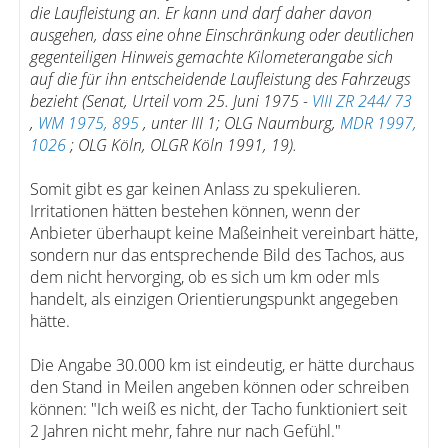
die Laufleistung an. Er kann und darf daher davon
ausgehen, dass eine ohne Einschränkung oder deutlichen
gegenteiligen Hinweis gemachte Kilometerangabe sich
auf die für ihn entscheidende Laufleistung des Fahrzeugs
bezieht (Senat, Urteil vom 25. Juni 1975 -
VIII ZR 244/ 73
,
WM 1975, 895
, unter III 1; OLG Naumburg,
MDR 1997,
1026
; OLG Köln, OLGR Köln 1991, 19).
Somit gibt es gar keinen Anlass zu spekulieren.
Irritationen hätten bestehen können, wenn der
Anbieter überhaupt keine Maßeinheit vereinbart hätte,
sondern nur das entsprechende Bild des Tachos, aus
dem nicht hervorging, ob es sich um km oder mls
handelt, als einzigen Orientierungspunkt angegeben
hätte.
Die Angabe 30.000 km ist eindeutig, er hätte durchaus
den Stand in Meilen angeben können oder schreiben
können: "Ich weiß es nicht, der Tacho funktioniert seit
2 Jahren nicht mehr, fahre nur nach Gefühl."