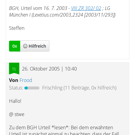
BGH, Urteil vom 16. 7. 2003 -
VIII ZR 302/ 02
; LG
München I (Lexetius.com/2003,2324 [2003/11/293])
Steffen
0
x
Hilfreich
26. Oktober 2005 | 10:40
Von
Frood
Status:
Frischling
(11 Beiträge, 0x hilfreich)
Hallo!
@ stwe
Zu dem BGH Urteil *lesen*: Bei dem erwähnten
Urteil ist zunächst einmal zu beachten, dass der Fall