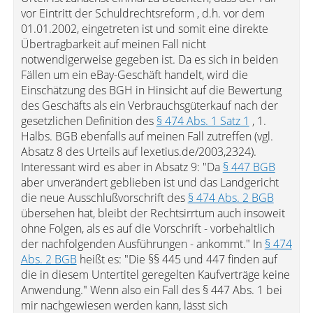
vor Eintritt der Schuldrechtsreform , d.h. vor dem
01.01.2002, eingetreten ist und somit eine direkte
Übertragbarkeit auf meinen Fall nicht
notwendigerweise gegeben ist. Da es sich in beiden
Fällen um ein eBay-Geschäft handelt, wird die
Einschätzung des BGH in Hinsicht auf die Bewertung
des Geschäfts als ein Verbrauchsgüterkauf nach der
gesetzlichen Definition des
§ 474 Abs. 1 Satz 1
, 1.
Halbs. BGB ebenfalls auf meinen Fall zutreffen (vgl.
Absatz 8 des Urteils auf lexetius.de/2003,2324).
Interessant wird es aber in Absatz 9: "Da
§ 447 BGB
aber unverändert geblieben ist und das Landgericht
die neue Ausschlußvorschrift des
§ 474 Abs. 2 BGB
übersehen hat, bleibt der Rechtsirrtum auch insoweit
ohne Folgen, als es auf die Vorschrift - vorbehaltlich
der nachfolgenden Ausführungen - ankommt." In
§ 474
Abs. 2 BGB
heißt es: "Die §§ 445 und 447 finden auf
die in diesem Untertitel geregelten Kaufverträge keine
Anwendung." Wenn also ein Fall des § 447 Abs. 1 bei
mir nachgewiesen werden kann, lässt sich