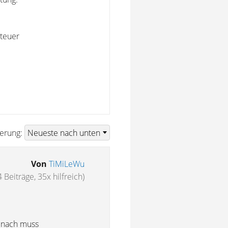
 teuer
ierung:
Von
TiMiLeWu
 Beiträge, 35x hilfreich)
emnach muss