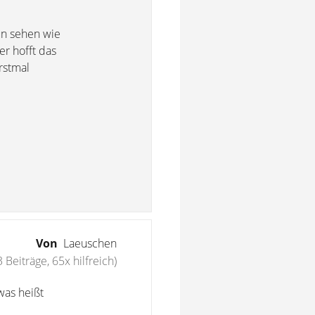
un sehen wie
r hofft das
rstmal
Von
Laeuschen
 Beiträge, 65x hilfreich)
was heißt