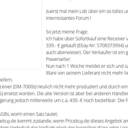
zuerst mal mein Lob über ein so tolles 
interressantes Forum !
So jetzt meine Frage:
Ich habe über Sofortkauf eine Receiver 
339.- € gekauft (Ebay-Nr: 5708373994) 
auch überwiesen. Der Verkäufer ist ein 
Powerseller.
Nun nach 1 Woche meldet er sich und s
Ware von seinem Lieferant nicht mehr lie
iefern.
eceiver (DM-7000s) neulich nicht mehr produziert und durch ei
 ersetzt worden. Die alte Version ist aber bei anderen Händler
agerung jedoch mitlerweile um c.a. 430.-€ noch beziehbar. Die 
AGBs, worin einen Satz lautet:
ricebuy.de kommt zustande, wenn Pricebuy.de dieses Angebot a
dem Vorbehalt der Verfügbarkeit der bestellten Ware oder Leis