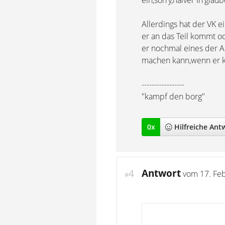
ein,sorry,naiver Irrglaub
Allerdings hat der VK 
er an das Teil kommt o
er nochmal eines der 
machen kann,wenn er k
-----------------
"kampf den borg"
0
x
Hilfreich
e Ant
Antwort
4
vom
17. Fe
#