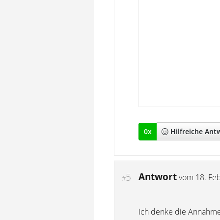
0
x
Hilfreich
e Ant
Antwort
5
vom
18. Fe
#
Ich denke die Annahme 