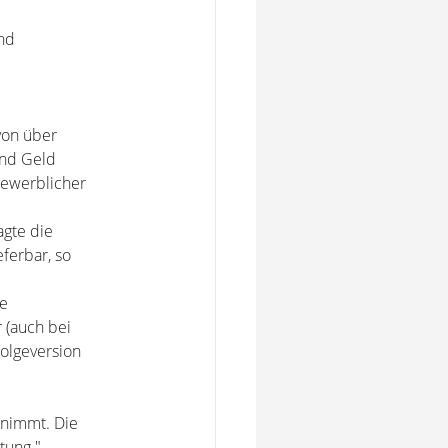
und
von über
und Geld
gewerblicher
agte die
ferbar, so
ne
 (auch bei
Folgeversion
nnimmt. Die
tung."