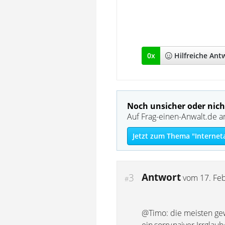
0
x
Hilfreich
e Ant
Noch unsicher oder nich
Auf Frag-einen-Anwalt.de a
Jetzt zum Thema "Internet
Antwort
3
vom
17. Fe
#
@Timo: die meisten gewe