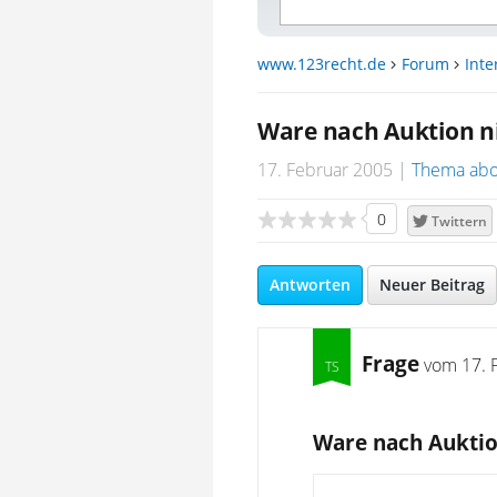
www.123recht.de
Forum
Inte
Ware nach Auktion nic
17. Februar 2005
Thema abo
0
Twittern
Antworten
Neuer Beitrag
Frage
vom
17. 
Ware nach Auktion