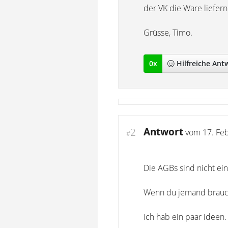
der VK die Ware liefern
Grüsse, Timo.
0
x
Hilfreich
e Ant
Antwort
2
vom
17. Fe
#
Die AGBs sind nicht e
Wenn du jemand brauchs
Ich hab ein paar ideen.