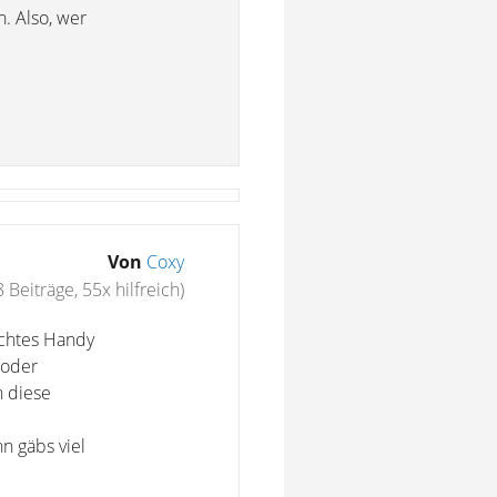
. Also, wer
Von
Coxy
 Beiträge, 55x hilfreich)
 echtes Handy
 oder
n diese
n gäbs viel