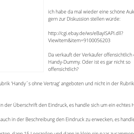
ich habe da mal wieder eine schöne Aukt
gern zur Diskussion stellen würde:
http://cgi.ebay.de/ws/eBayISAPI.dll?
ViewItem&item=9100056203
Da verkauft der Verkäufer offensichtlich
Handy-Dummy. Oder ist es gar nicht so
offensichtlich?
Rubrik 'Handy´s ohne Vertrag' angeboten und nicht in der Rubri
in der Überschrift den Eindruck, es handle sich um ein echtes 
 auch in der Beschreibung den Eindruck zu erwecken, es handl
osten, dann 15 Leerzeilen und dann in klein ein paar zusamme