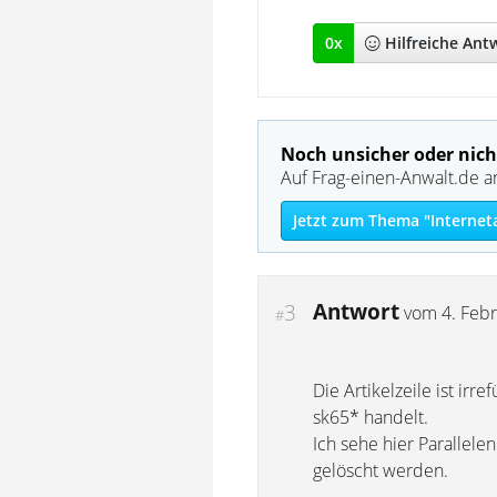
0
x
Hilfreich
e Ant
Noch unsicher oder nich
Auf Frag-einen-Anwalt.de a
Jetzt zum Thema "Internet
Antwort
3
vom
4. Feb
#
Die Artikelzeile ist ir
sk65* handelt.
Ich sehe hier Parallel
gelöscht werden.