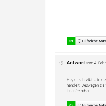
0
x
Hilfreich
e Ant
Antwort
5
vom
4. Feb
#
Hey er schreibt ja in 
handelt. Deswegen ziel
ist anfechtbar
0
x
Hilfreich
e Ant