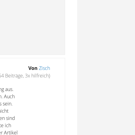
Von
Zisch
54 Beiträge, 3x hilfreich)
ng aus.
n. Auch
 sein.
icht
en sind
te ich
 Artikel