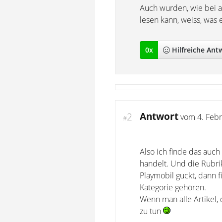
Auch wurden, wie bei a
lesen kann, weiss, was e
0
x
Hilfreich
e Ant
Antwort
2
vom
4. Feb
#
Also ich finde das auch
handelt. Und die Rubrik
Playmobil guckt, dann f
Kategorie gehören.
Wenn man alle Artikel, 
zu tun