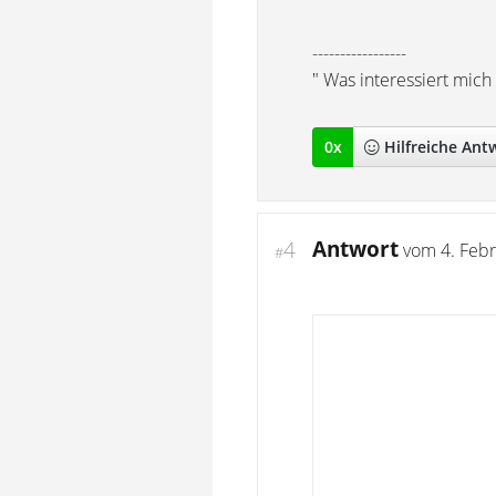
-----------------
" Was interessiert mi
0
x
Hilfreich
e Ant
Antwort
4
vom
4. Feb
#