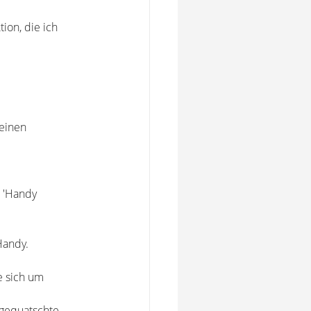
ion, die ich
 einen
k 'Handy
Handy.
e sich um
ngequatschte