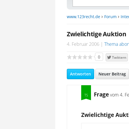
www.123recht.de
Forum
Inte
Zwielichtige Auktion
4. Februar 2006
Thema abon
0
Twittern
Antworten
Neuer Beitrag
Frage
vom
4. F
Zwielichtige Aukt