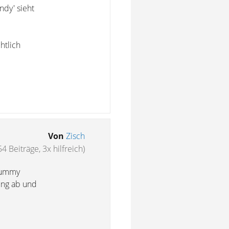
ndy' sieht
htlich
Von
Zisch
54 Beiträge, 3x hilfreich)
 Dummy
ung ab und