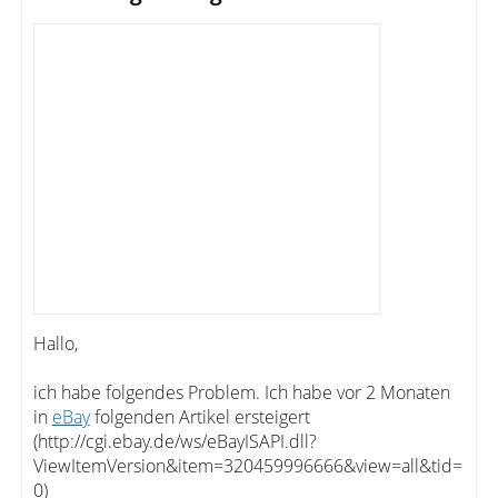
Hallo,
ich habe folgendes Problem. Ich habe vor 2 Monaten
in
eBay
folgenden Artikel ersteigert
(http://cgi.ebay.de/ws/eBayISAPI.dll?
ViewItemVersion&item=320459996666&view=all&tid=
0)