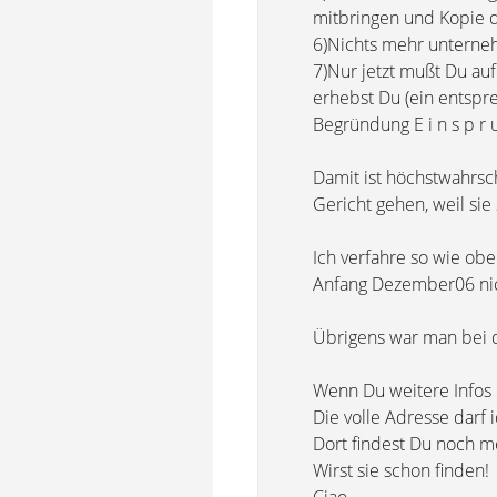
mitbringen und Kopie 
6)Nichts mehr unterne
7)Nur jetzt mußt Du auf
erhebst Du (ein entspr
Begründung E i n s p r 
Damit ist höchstwahrsch
Gericht gehen, weil sie
Ich verfahre so wie ob
Anfang Dezember06 nic
Übrigens war man bei de
Wenn Du weitere Infos 
Die volle Adresse darf 
Dort findest Du noch me
Wirst sie schon finden!