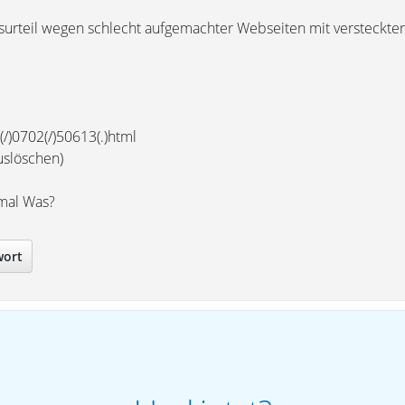
htsurteil wegen schlecht aufgemachter Webseiten mit versteckte
(/)0702(/)50613(.)html
uslöschen)
 mal Was?
wort