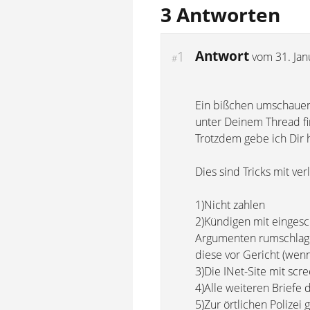
3 Antworten
Antwort
1
vom
31. Ja
#
Ein bißchen umschauen 
unter Deinem Thread fi
Trotzdem gebe ich Dir h
Dies sind Tricks mit ve
1)Nicht zahlen
2)Kündigen mit eingesc
Argumenten rumschlagen
diese vor Gericht (wen
3)Die INet-Site mit scr
4)Alle weiteren Briefe
5)Zur örtlichen Polize