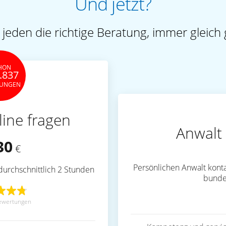
Und jetzt?
 jeden die richtige Beratung, immer gleich 
HON
.837
TUNGEN
line fragen
Anwalt 
30
€
Persönlichen Anwalt konta
durchschnittlich 2 Stunden
bunde
ewertungen