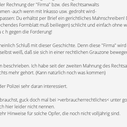
der Rechnung der "Firma" bzw. des Rechtsanwalts
hmen -auch wenn mit Inkasso usw. gedroht wird-
passen: Du erhältst per Brief ein gerichtliches Mahnschreiben!
echendes Formblatt muß beiliegen) schlicht und einfach ohne w
u c h gegen die Forderung!
einlich Schluß mit dieser Geschichte. Denn diese "Firma" wird 
 selbst weiß, daß sie sich in einer rechtlichen Grauzone bewege
en beschrieben. Ich habe seit der zweiten Mahnung des Rechts
hts mehr gehört. (Kann natürlich noch was kommen)
r Polizei sehr daran interessiert.
brauchst, guck doch mal bei >verbraucherrechtliches< unter go
ich hier leider nicht nennen.
hr Hinweise für solche Opfer, die noch nicht volljährig sind.