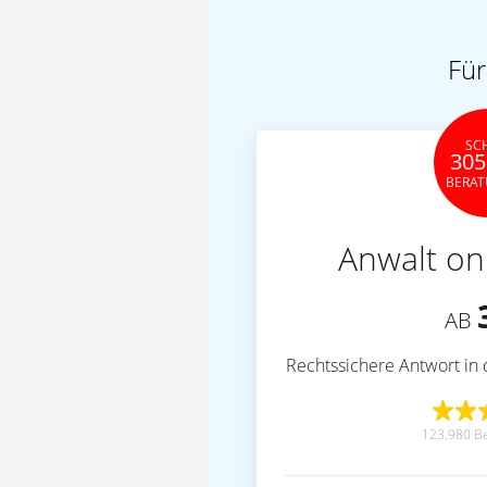
Für
SC
305
BERA
Anwalt on
AB
Rechtssichere Antwort in 
123.980 B