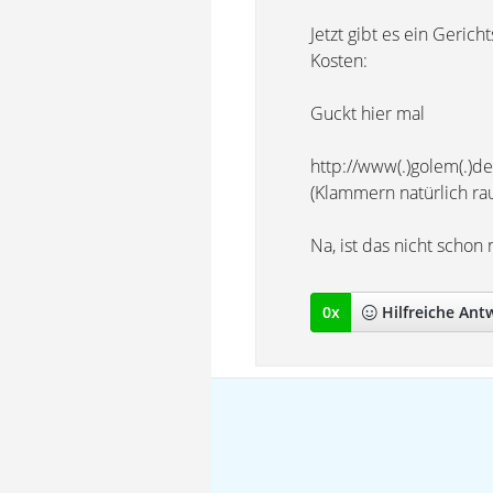
Jetzt gibt es ein Geric
Kosten:
Guckt hier mal
http://www(.)golem(.)de
(Klammern natürlich ra
Na, ist das nicht schon
0
x
Hilfreich
e Ant