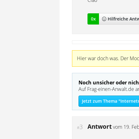
Ciao
0
x
Hilfreich
e Ant
Hier war doch was. Der Mode
Noch unsicher oder nich
Auf Frag-einen-Anwalt.de a
Jetzt zum Thema "Internet
Antwort
3
vom
19. Fe
#