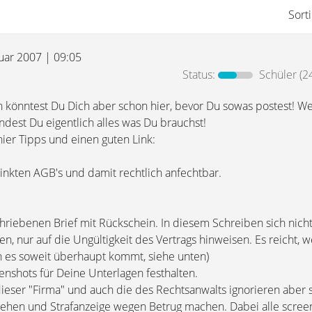
Sort
nuar 2007 | 09:05
Status:
Schüler
(2
könntest Du Dich aber schon hier, bevor Du sowas postest! We
ndest Du eigentlich alles was Du brauchst!
ier Tipps und einen guten Link:
rlinkten AGB's und damit rechtlich anfechtbar.
hriebenen Brief mit Rückschein. In diesem Schreiben sich nicht
, nur auf die Ungültigkeit des Vertrags hinweisen. Es reicht,
n es soweit überhaupt kommt, siehe unten)
eenshots für Deine Unterlagen festhalten.
 dieser "Firma" und auch die des Rechtsanwalts ignorieren aber
i gehen und Strafanzeige wegen Betrug machen. Dabei alle scree