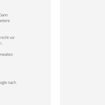
 Dann
eitere
nicht vor
n.
anwaltes
ogle nach.