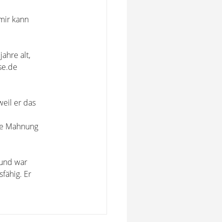
 mir kann
ahre alt,
se.de
weil er das
ne Mahnung
 und war
fähig. Er