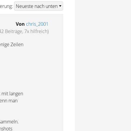
ierung:
Von
chris_2001
42 Beiträge, 7x hilfreich)
nige Zeilen
 mit langen
 wenn man
 sammeln.
nshots