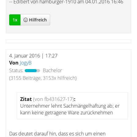
-- Editiert von hamburger-1910 am 04.01.2016 16:46
1
x
Hilfreich
4. Januar 2016 | 17:27
Von
JogyB
Status:
Bachelor
(3155 Beiträge, 3153x hilfreich)
Zitat
(von fb431627-17)
:
Unternehmer lehnt Sachmängelhaftung ab; er
kann keine getragene Ware zurücknehmen
Das deutet darauf hin, dass es sich um einen