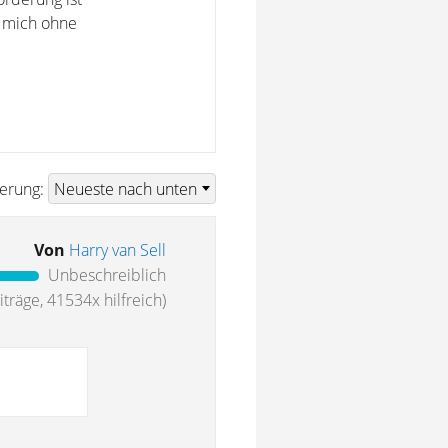
n mich ohne
ierung:
Von
Harry van Sell
Unbeschreiblich
träge, 41534x hilfreich)