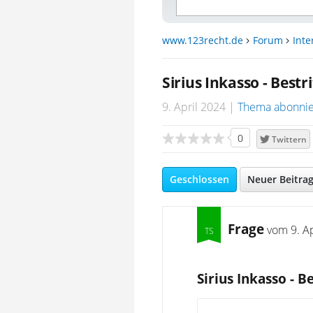
www.123recht.de
Forum
Inte
Sirius Inkasso - Best
9. April 2024
Thema abonni
0
Twittern
Geschlossen
Neuer Beitra
Frage
vom
9. A
Sirius Inkasso - 