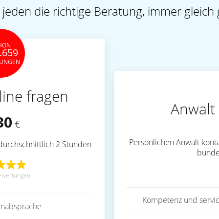
 jeden die richtige Beratung, immer gleich 
HON
.659
TUNGEN
line fragen
Anwalt 
30
€
Persönlichen Anwalt konta
durchschnittlich 2 Stunden
bunde
ewertungen
Kompetenz und servic
inabsprache