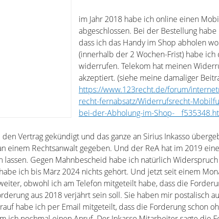
im Jahr 2018 habe ich online einen Mobi
abgeschlossen. Bei der Bestellung habe 
dass ich das Handy im Shop abholen wol
(innerhalb der 2 Wochen-Frist) habe ich
widerrufen. Telekom hat meinen Widerru
akzeptiert. (siehe meine damaliger Beitr
https://www.123recht.de/forum/internet
recht-fernabsatz/Widerrufsrecht-Mobilfu
bei-der-Abholung-im-Shop-__f535348.ht
den Vertrag gekündigt und das ganze an Sirius Inkasso überge
es an einem Rechtsanwalt gegeben. Und der ReA hat im 2019 ein
 lassen. Gegen Mahnbescheid habe ich natürlich Widerspruch 
abe ich bis März 2024 nichts gehört. Und jetzt seit einem Mon
s weiter, obwohl ich am Telefon mitgeteilt habe, dass die Forderu
derung aus 2018 verjährt sein soll. Sie haben mir postalisch a
arauf habe ich per Email mitgeteilt, dass die Forderung schon o
am ich nochmal einen Anruf. Der Inkasso Mitarbeiter sagte die F