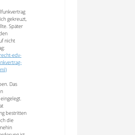
lfunkvertrag
ich gekreuzt,
lte. Später
 den
f nicht
ag:
recht-edv-
nkvertrag-
ml)
ben. Das
en
eingelegt.
at
ng bestritten
uch die
hnehin
orderung ist