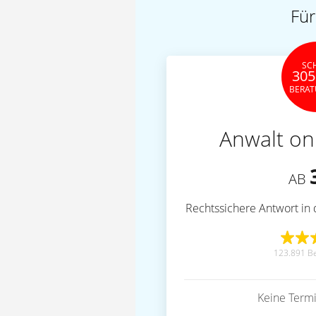
Für
SC
305
BERA
Anwalt on
AB
Rechtssichere Antwort in 
123.891 B
Keine Term