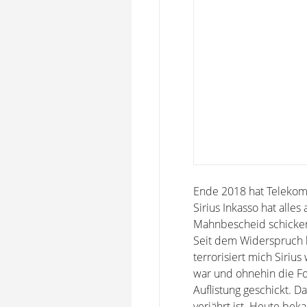
Ende 2018 hat Telekom 
Sirius Inkasso hat all
Mahnbescheid schicken
Seit dem Widerspruch h
terrorisiert mich Siriu
war und ohnehin die For
Auflistung geschickt. D
verjährt ist. Heute bek